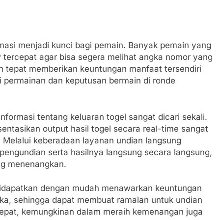
masi menjadi kunci bagi pemain. Banyak pemain yang
P tercepat agar bisa segera melihat angka nomor yang
n tepat memberikan keuntungan manfaat tersendiri
gi permainan dan keputusan bermain di ronde
formasi tentang keluaran togel sangat dicari sekali.
tasikan output hasil togel secara real-time sangat
 Melalui keberadaan layanan undian langsung
pengundian serta hasilnya langsung secara langsung,
ng menenangkan.
isa didapatkan dengan mudah menawarkan keuntungan
gka, sehingga dapat membuat ramalan untuk undian
a cepat, kemungkinan dalam meraih kemenangan juga