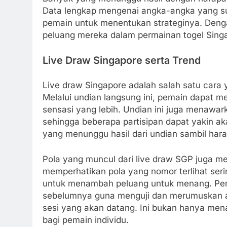
Data lengkap mengenai angka-angka yang sud
pemain untuk menentukan strateginya. Denga
peluang mereka dalam permainan togel Sing
Live Draw Singapore serta Trend
Live draw Singapore adalah salah satu cara y
Melalui undian langsung ini, pemain dapat m
sensasi yang lebih. Undian ini juga menawar
sehingga beberapa partisipan dapat yakin aka
yang menunggu hasil dari undian sambil ha
Pola yang muncul dari live draw SGP juga m
memperhatikan pola yang nomor terlihat ser
untuk menambah peluang untuk menang. Pem
sebelumnya guna menguji dan merumuskan a
sesi yang akan datang. Ini bukan hanya men
bagi pemain individu.