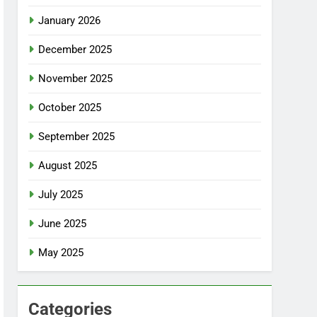
January 2026
December 2025
November 2025
October 2025
September 2025
August 2025
July 2025
June 2025
May 2025
Categories