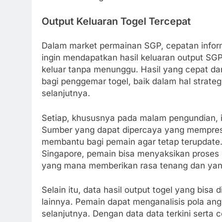
Output Keluaran Togel Tercepat
Dalam market permainan SGP, cepatan infor
ingin mendapatkan hasil keluaran output SG
keluar tanpa menunggu. Hasil yang cepat da
bagi penggemar togel, baik dalam hal strate
selanjutnya.
Setiap, khususnya pada malam pengundian, in
Sumber yang dapat dipercaya yang mempresen
membantu bagi pemain agar tetap terupdate.
Singapore, pemain bisa menyaksikan proses 
yang mana memberikan rasa tenang dan ya
Selain itu, data hasil output togel yang b
lainnya. Pemain dapat menganalisis pola an
selanjutnya. Dengan data data terkini sert