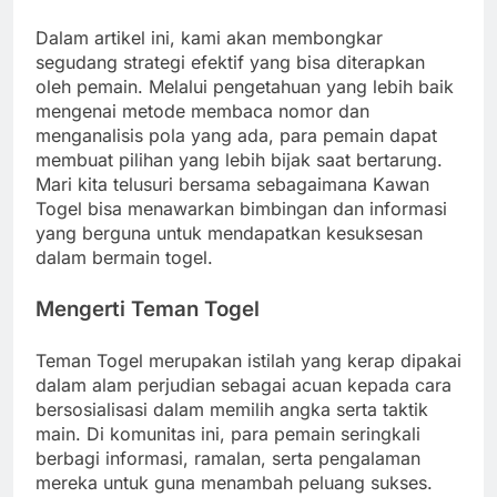
Dalam artikel ini, kami akan membongkar
segudang strategi efektif yang bisa diterapkan
oleh pemain. Melalui pengetahuan yang lebih baik
mengenai metode membaca nomor dan
menganalisis pola yang ada, para pemain dapat
membuat pilihan yang lebih bijak saat bertarung.
Mari kita telusuri bersama sebagaimana Kawan
Togel bisa menawarkan bimbingan dan informasi
yang berguna untuk mendapatkan kesuksesan
dalam bermain togel.
Mengerti Teman Togel
Teman Togel merupakan istilah yang kerap dipakai
dalam alam perjudian sebagai acuan kepada cara
bersosialisasi dalam memilih angka serta taktik
main. Di komunitas ini, para pemain seringkali
berbagi informasi, ramalan, serta pengalaman
mereka untuk guna menambah peluang sukses.