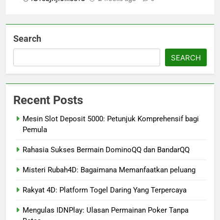
Search
SEARCH
Recent Posts
Mesin Slot Deposit 5000: Petunjuk Komprehensif bagi
Pemula
Rahasia Sukses Bermain DominoQQ dan BandarQQ
Misteri Rubah4D: Bagaimana Memanfaatkan peluang
Rakyat 4D: Platform Togel Daring Yang Terpercaya
Mengulas IDNPlay: Ulasan Permainan Poker Tanpa