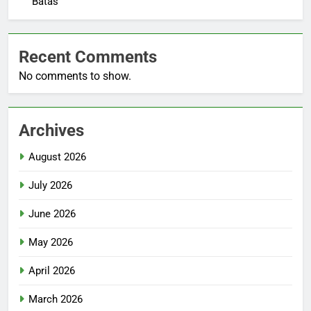
Batas
Recent Comments
No comments to show.
Archives
August 2026
July 2026
June 2026
May 2026
April 2026
March 2026