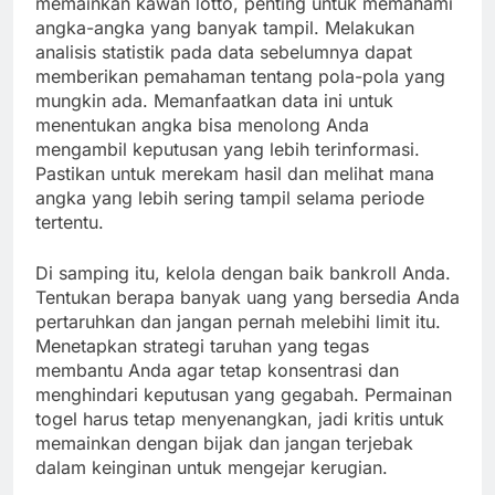
memainkan kawan lotto, penting untuk memahami
angka-angka yang banyak tampil. Melakukan
analisis statistik pada data sebelumnya dapat
memberikan pemahaman tentang pola-pola yang
mungkin ada. Memanfaatkan data ini untuk
menentukan angka bisa menolong Anda
mengambil keputusan yang lebih terinformasi.
Pastikan untuk merekam hasil dan melihat mana
angka yang lebih sering tampil selama periode
tertentu.
Di samping itu, kelola dengan baik bankroll Anda.
Tentukan berapa banyak uang yang bersedia Anda
pertaruhkan dan jangan pernah melebihi limit itu.
Menetapkan strategi taruhan yang tegas
membantu Anda agar tetap konsentrasi dan
menghindari keputusan yang gegabah. Permainan
togel harus tetap menyenangkan, jadi kritis untuk
memainkan dengan bijak dan jangan terjebak
dalam keinginan untuk mengejar kerugian.