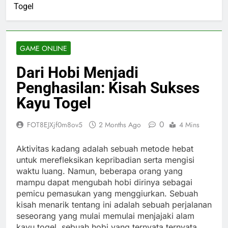
Togel
GAME ONLINE
Dari Hobi Menjadi
Penghasilan: Kisah Sukses
Kayu Togel
0
FOT8EJXjf0m8ov5
2 Months Ago
4 Mins
Aktivitas kadang adalah sebuah metode hebat
untuk merefleksikan kepribadian serta mengisi
waktu luang. Namun, beberapa orang yang
mampu dapat mengubah hobi dirinya sebagai
pemicu pemasukan yang menggiurkan. Sebuah
kisah menarik tentang ini adalah sebuah perjalanan
seseorang yang mulai memulai menjajaki alam
kayu togel, sebuah hobi yang ternyata ternyata