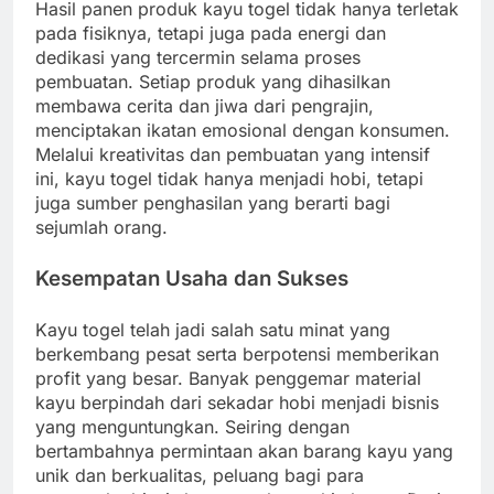
Hasil panen produk kayu togel tidak hanya terletak
pada fisiknya, tetapi juga pada energi dan
dedikasi yang tercermin selama proses
pembuatan. Setiap produk yang dihasilkan
membawa cerita dan jiwa dari pengrajin,
menciptakan ikatan emosional dengan konsumen.
Melalui kreativitas dan pembuatan yang intensif
ini, kayu togel tidak hanya menjadi hobi, tetapi
juga sumber penghasilan yang berarti bagi
sejumlah orang.
Kesempatan Usaha dan Sukses
Kayu togel telah jadi salah satu minat yang
berkembang pesat serta berpotensi memberikan
profit yang besar. Banyak penggemar material
kayu berpindah dari sekadar hobi menjadi bisnis
yang menguntungkan. Seiring dengan
bertambahnya permintaan akan barang kayu yang
unik dan berkualitas, peluang bagi para