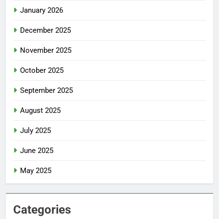
January 2026
December 2025
November 2025
October 2025
September 2025
August 2025
July 2025
June 2025
May 2025
Categories