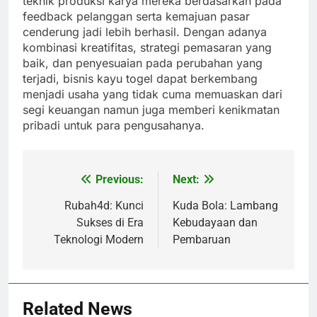
teknik produksi karya mereka berdasarkan pada
feedback pelanggan serta kemajuan pasar
cenderung jadi lebih berhasil. Dengan adanya
kombinasi kreatifitas, strategi pemasaran yang
baik, dan penyesuaian pada perubahan yang
terjadi, bisnis kayu togel dapat berkembang
menjadi usaha yang tidak cuma memuaskan dari
segi keuangan namun juga memberi kenikmatan
pribadi untuk para pengusahanya.
Previous:
Next:
Post
navigation
Rubah4d: Kunci
Kuda Bola: Lambang
Sukses di Era
Kebudayaan dan
Teknologi Modern
Pembaruan
Related News