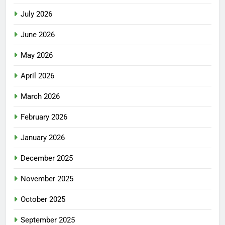
July 2026
June 2026
May 2026
April 2026
March 2026
February 2026
January 2026
December 2025
November 2025
October 2025
September 2025