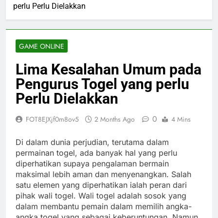
perlu Perlu Dielakkan
GAME ONLINE
Lima Kesalahan Umum pada
Pengurus Togel yang perlu
Perlu Dielakkan
0
FOT8EJXjf0m8ov5
2 Months Ago
4 Mins
Di dalam dunia perjudian, terutama dalam
permainan togel, ada banyak hal yang perlu
diperhatikan supaya pengalaman bermain
maksimal lebih aman dan menyenangkan. Salah
satu elemen yang diperhatikan ialah peran dari
pihak wali togel. Wali togel adalah sosok yang
dalam membantu pemain dalam memilih angka-
angka togel yang sebagai keberuntungan. Namun,