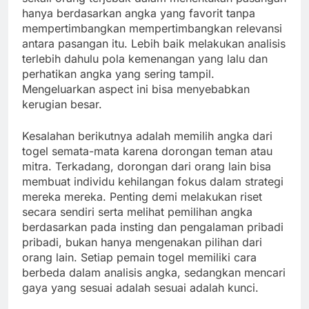
hanya berdasarkan angka yang favorit tanpa
mempertimbangkan mempertimbangkan relevansi
antara pasangan itu. Lebih baik melakukan analisis
terlebih dahulu pola kemenangan yang lalu dan
perhatikan angka yang sering tampil.
Mengeluarkan aspect ini bisa menyebabkan
kerugian besar.
Kesalahan berikutnya adalah memilih angka dari
togel semata-mata karena dorongan teman atau
mitra. Terkadang, dorongan dari orang lain bisa
membuat individu kehilangan fokus dalam strategi
mereka mereka. Penting demi melakukan riset
secara sendiri serta melihat pemilihan angka
berdasarkan pada insting dan pengalaman pribadi
pribadi, bukan hanya mengenakan pilihan dari
orang lain. Setiap pemain togel memiliki cara
berbeda dalam analisis angka, sedangkan mencari
gaya yang sesuai adalah sesuai adalah kunci.