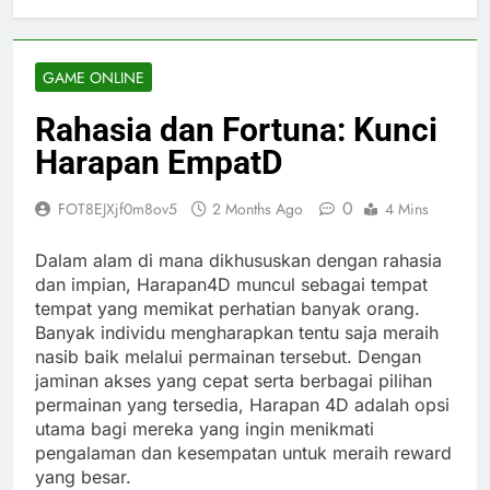
GAME ONLINE
Rahasia dan Fortuna: Kunci
Harapan EmpatD
0
FOT8EJXjf0m8ov5
2 Months Ago
4 Mins
Dalam alam di mana dikhususkan dengan rahasia
dan impian, Harapan4D muncul sebagai tempat
tempat yang memikat perhatian banyak orang.
Banyak individu mengharapkan tentu saja meraih
nasib baik melalui permainan tersebut. Dengan
jaminan akses yang cepat serta berbagai pilihan
permainan yang tersedia, Harapan 4D adalah opsi
utama bagi mereka yang ingin menikmati
pengalaman dan kesempatan untuk meraih reward
yang besar.