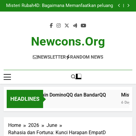
Rahasia Sukses Bermain DominoQQ dan BandarQQ
Skip
Misteri Rubah4D: Bagaimana Memanfaatkan peluang
to
Rakyat 4D: Platform Togel Daring Yang Terpercaya
Mengulas IDNPlay: Ulasan Permainan Poker Tanpa
content
Batas
Rahasia Sukses Bermain DominoQQ dan BandarQQ
Misteri Rubah4D: Bagaimana Memanfaatkan peluang
Rakyat 4D: Platform Togel Daring Yang Terpercaya
Newcons.org
Mengulas IDNPlay: Ulasan Permainan Poker Tanpa
Batas
NEWSLETTER
RANDOM NEWS
sia Sukses Bermain DominoQQ dan BandarQQ
Misteri
HEADLINES
s Ago
6 Days Ago
Home
2026
June
Rahasia dan Fortuna: Kunci Harapan EmpatD