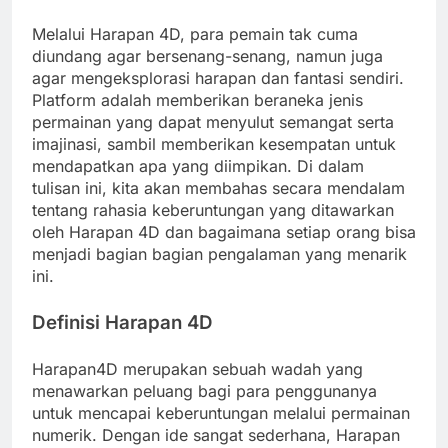
Melalui Harapan 4D, para pemain tak cuma
diundang agar bersenang-senang, namun juga
agar mengeksplorasi harapan dan fantasi sendiri.
Platform adalah memberikan beraneka jenis
permainan yang dapat menyulut semangat serta
imajinasi, sambil memberikan kesempatan untuk
mendapatkan apa yang diimpikan. Di dalam
tulisan ini, kita akan membahas secara mendalam
tentang rahasia keberuntungan yang ditawarkan
oleh Harapan 4D dan bagaimana setiap orang bisa
menjadi bagian bagian pengalaman yang menarik
ini.
Definisi Harapan 4D
Harapan4D merupakan sebuah wadah yang
menawarkan peluang bagi para penggunanya
untuk mencapai keberuntungan melalui permainan
numerik. Dengan ide sangat sederhana, Harapan