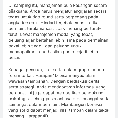
Di samping itu, manajemen pula keuangan secara
bijaksana. Anda harus mengatur anggaran secara
tegas untuk tiap round serta berpegang pada
angka tersebut. Hindari terjebak emosi ketika
bermain, terutama saat tidak menang berturut-
turut. Lewat manajemen modal yang tepat,
peluang agar bertahan lebih lama pada permainan
bakal lebih tinggi, dan peluang untuk
mendapatkan keberhasilan pun menjadi lebih
besar.
Sebagai penutup, ikut serta dalam grup maupun
forum terkait Harapan4D bisa menyediakan
wawasan tambahan. Dengan berdiskusi cerita
serta strategi, anda mendapatkan informasi yang
berguna. Ini juga dapat memberikan pendukung
psikologis, sehingga senantiasa bersemangat serta
semangat dalam bermain. Membangun koneksi
yang solid dapat menjadi nilai tambah dalam taktik
menang Harapan4D.