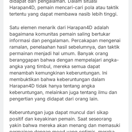
didapat dari pengalaman. Dalam situasi
Harapan4D, pemain mencari-cari pola atau taktik
tertentu yang dapat membawa nasib lebih tinggi.
Satu elemen menarik dari Harapan4D adalah
bagaimana komunitas pemain saling bertukar
informasi dan pengalaman. Percakapan mengenai
ramalan, penelaahan hasil sebelumnya, dan taktik
permainan menjadi hal umum. Banyak orang
beranggapan bahwa dengan mempelajari angka-
angka yang timbul, mereka semua dapat
menambah kemungkinan keberuntungan. Ini
membuktikan bahwa keberuntungan dalam
Harapan4D tidak hanya tentang angka
keberuntungan, melainkan juga tentang ilmu dan
pengertian yang didapat dari orang lain.
Keberuntungan juga dapat muncul dari sikap
positif dan keyakinan pemain. Saat seseorang
yakin bahwa mereka akan menang dan memasuki
permainan dengan mood yang optimis, mereka