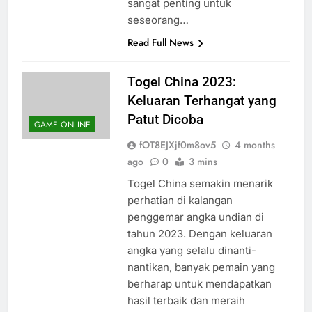
sangat penting untuk
seseorang…
Read Full News
Togel China 2023:
Keluaran Terhangat yang
Patut Dicoba
GAME ONLINE
fOT8EJXjf0m8ov5
4 months
ago
0
3 mins
Togel China semakin menarik
perhatian di kalangan
penggemar angka undian di
tahun 2023. Dengan keluaran
angka yang selalu dinanti-
nantikan, banyak pemain yang
berharap untuk mendapatkan
hasil terbaik dan meraih