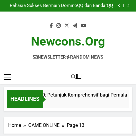
Mesin Slot Deposit 5000: Petunjuk Komprehensif bagi
Skip
Pemula
Rahasia Sukses Bermain DominoQQ dan BandarQQ
to
Misteri Rubah4D: Bagaimana Memanfaatkan peluang
Rakyat 4D: Platform Togel Daring Yang Terpercaya
content
Mesin Slot Deposit 5000: Petunjuk Komprehensif bagi
Pemula
Rahasia Sukses Bermain DominoQQ dan BandarQQ
Misteri Rubah4D: Bagaimana Memanfaatkan peluang
Newcons.org
Rakyat 4D: Platform Togel Daring Yang Terpercaya
NEWSLETTER
RANDOM NEWS
 Slot Deposit 5000: Petunjuk Komprehensif bagi Pemula
HEADLINES
s Ago
Home
GAME ONLINE
Page 13