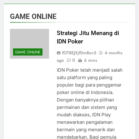
GAME ONLINE
Strategi Jitu Menang di
IDN Poker
GAME ONLINE
fOT8EJXjf0m8ov5
4 months
ago
0
6 mins
IDN Poker telah menjadi salah
satu platform yang paling
populer bagi para penggemar
poker online di Indonesia.
Dengan banyaknya pilihan
permainan dan sistem yang
mudah diakses, IDN Play
menawarkan pengalaman
bermain yang menarik dan
mendebarkan. Bagi pemula