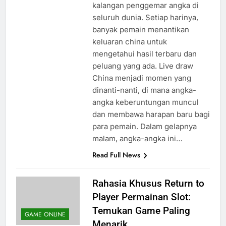
kalangan penggemar angka di
seluruh dunia. Setiap harinya,
banyak pemain menantikan
keluaran china untuk
mengetahui hasil terbaru dan
peluang yang ada. Live draw
China menjadi momen yang
dinanti-nanti, di mana angka-
angka keberuntungan muncul
dan membawa harapan baru bagi
para pemain. Dalam gelapnya
malam, angka-angka ini…
Read Full News
Rahasia Khusus Return to
Player Permainan Slot:
Temukan Game Paling
GAME ONLINE
Menarik