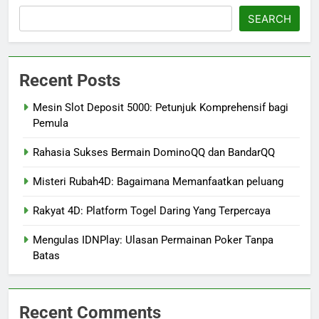
SEARCH
Recent Posts
Mesin Slot Deposit 5000: Petunjuk Komprehensif bagi
Pemula
Rahasia Sukses Bermain DominoQQ dan BandarQQ
Misteri Rubah4D: Bagaimana Memanfaatkan peluang
Rakyat 4D: Platform Togel Daring Yang Terpercaya
Mengulas IDNPlay: Ulasan Permainan Poker Tanpa
Batas
Recent Comments