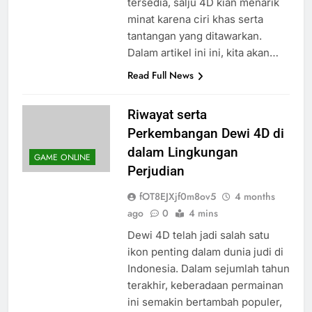
tersedia, salju 4D kian menarik
minat karena ciri khas serta
tantangan yang ditawarkan.
Dalam artikel ini ini, kita akan…
Read Full News
Riwayat serta
Perkembangan Dewi 4D di
dalam Lingkungan
GAME ONLINE
Perjudian
fOT8EJXjf0m8ov5
4 months
ago
0
4 mins
Dewi 4D telah jadi salah satu
ikon penting dalam dunia judi di
Indonesia. Dalam sejumlah tahun
terakhir, keberadaan permainan
ini semakin bertambah populer,