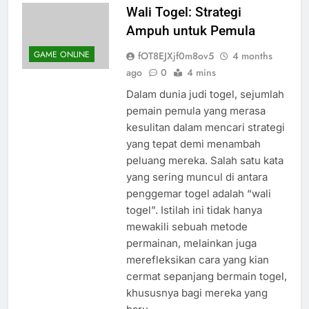
Wali Togel: Strategi
Ampuh untuk Pemula
GAME ONLINE
fOT8EJXjf0m8ov5
4 months
ago
0
4 mins
Dalam dunia judi togel, sejumlah
pemain pemula yang merasa
kesulitan dalam mencari strategi
yang tepat demi menambah
peluang mereka. Salah satu kata
yang sering muncul di antara
penggemar togel adalah “wali
togel”. Istilah ini tidak hanya
mewakili sebuah metode
permainan, melainkan juga
merefleksikan cara yang kian
cermat sepanjang bermain togel,
khususnya bagi mereka yang