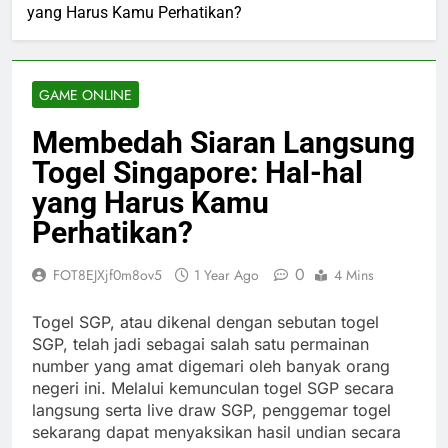
yang Harus Kamu Perhatikan?
GAME ONLINE
Membedah Siaran Langsung
Togel Singapore: Hal-hal
yang Harus Kamu
Perhatikan?
0
FOT8EJXjf0m8ov5
1 Year Ago
4 Mins
Togel SGP, atau dikenal dengan sebutan togel
SGP, telah jadi sebagai salah satu permainan
number yang amat digemari oleh banyak orang
negeri ini. Melalui kemunculan togel SGP secara
langsung serta live draw SGP, penggemar togel
sekarang dapat menyaksikan hasil undian secara