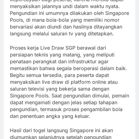
menyaksikan jalannya undi dalam waktu nyata.
Pengundian ini umumnya dilakukan oleh Singapore
Pools, di mana bola-bola yang memiliki nomor
bervariasi akan diundi dan hasilnya ditayangkan
langsung melalui saluran tv yang ditetapkan.
Proses kerja Live Draw SGP berawal dari
persiapan teknis yang matang, yang meliputi
penataan perangkat dan infrastruktur agar
memastikan bahwa segala beroperasi dalam baik.
Begitu semua tersedia, para peserta dapat
menyaksikan live draw di platform online atau
saluran televisi yang bekerja sama dengan
Singapore Pools. Saat pengundian dimulai, pemain
dapat mengamati dengan jelas setiap tahapan
pengundian, termasuk proses pengambilan bola
dan penentuan angka yang keluar.
Hasil dari togel langsung Singapore ini akan
diumumkan selanjutnya setelah pengundian