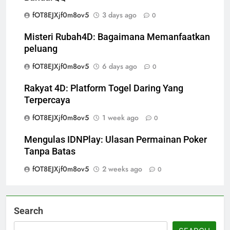
fOT8EJXjf0m8ov5
3 days ago
0
Misteri Rubah4D: Bagaimana Memanfaatkan
peluang
fOT8EJXjf0m8ov5
6 days ago
0
Rakyat 4D: Platform Togel Daring Yang
Terpercaya
fOT8EJXjf0m8ov5
1 week ago
0
Mengulas IDNPlay: Ulasan Permainan Poker
Tanpa Batas
fOT8EJXjf0m8ov5
2 weeks ago
0
Search