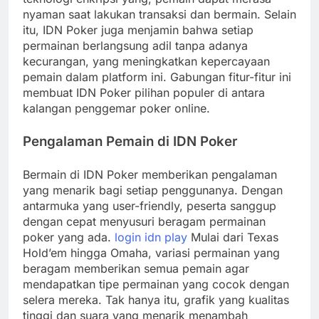
nyaman saat lakukan transaksi dan bermain. Selain
itu, IDN Poker juga menjamin bahwa setiap
permainan berlangsung adil tanpa adanya
kecurangan, yang meningkatkan kepercayaan
pemain dalam platform ini. Gabungan fitur-fitur ini
membuat IDN Poker pilihan populer di antara
kalangan penggemar poker online.
Pengalaman Pemain di IDN Poker
Bermain di IDN Poker memberikan pengalaman
yang menarik bagi setiap penggunanya. Dengan
antarmuka yang user-friendly, peserta sanggup
dengan cepat menyusuri beragam permainan
poker yang ada.
login idn play
Mulai dari Texas
Hold’em hingga Omaha, variasi permainan yang
beragam memberikan semua pemain agar
mendapatkan tipe permainan yang cocok dengan
selera mereka. Tak hanya itu, grafik yang kualitas
tinggi dan suara yang menarik menambah