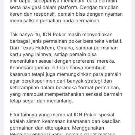
ahli dapat secepatnya memahami cara bermain
serta navigasi dalam platform. Dengan tampilan
keren dan responsif, pemain bisa dengan nyaman
memusatkan perhatian pada permainan.
Tak hanya itu, IDN Poker masih menyediakan
berbagai jenis permainan poker beraneka variatif.
Dari Texas Hold’em, Omaha, sampai permainan
kartu yang lainnya, setiap pemain bisa
menentukan sesuai dengan preferensi mereka.
Keanekaragaman ini tidak hanya membuat
keseruan tetapi juga memungkinkan para pemain
agar bereksperimen dari banyak strategi dan
keterampilan dalam beraneka format permainan,
yang membuat mempertahankan sensasi bermain
tetap segar dan menantang.
Fitur lainnya yang membuat IDN Poker spesial
adalah sistem keamanan keamanan dan keadilan
permainan dan diterapkan. Menggunakan
teknologi enkripsi yang, pemain dapat merasa