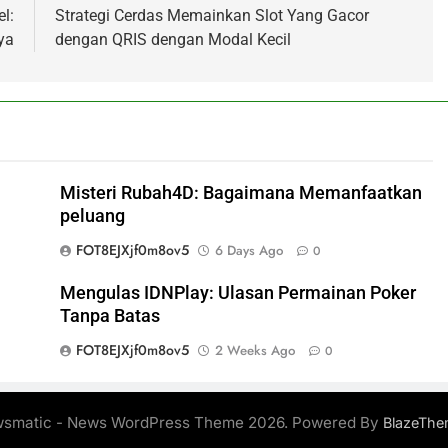
l:
Strategi Cerdas Memainkan Slot Yang Gacor
ya
dengan QRIS dengan Modal Kecil
Misteri Rubah4D: Bagaimana Memanfaatkan
peluang
FOT8EJXjf0m8ov5
6 Days Ago
0
Mengulas IDNPlay: Ulasan Permainan Poker
Tanpa Batas
FOT8EJXjf0m8ov5
2 Weeks Ago
0
smatic - News WordPress Theme 2026. Powered By
BlazeThe