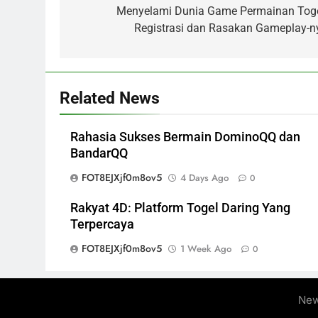
navigation
Menyelami Dunia Game Permainan Toge
Registrasi dan Rasakan Gameplay-n
Related News
Rahasia Sukses Bermain DominoQQ dan
BandarQQ
FOT8EJXjf0m8ov5
4 Days Ago
0
Rakyat 4D: Platform Togel Daring Yang
Terpercaya
FOT8EJXjf0m8ov5
1 Week Ago
0
New