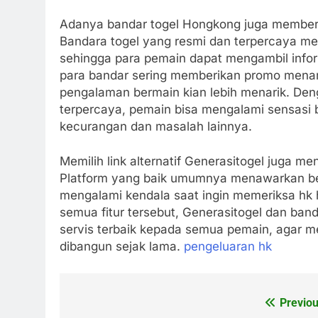
Adanya bandar togel Hongkong juga memberik
Bandara togel yang resmi dan terpercaya me
sehingga para pemain dapat mengambil infor
para bandar sering memberikan promo menari
pengalaman bermain kian lebih menarik. De
terpercaya, pemain bisa mengalami sensasi 
kecurangan dan masalah lainnya.
Memilih link alternatif Generasitogel juga m
Platform yang baik umumnya menawarkan bebe
mengalami kendala saat ingin memeriksa hk
semua fitur tersebut, Generasitogel dan ban
servis terbaik kepada semua pemain, agar 
dibangun sejak lama.
pengeluaran hk
Previou
Post