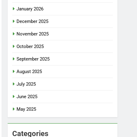
January 2026
December 2025
November 2025
October 2025
September 2025
August 2025
July 2025
June 2025
May 2025
Categories