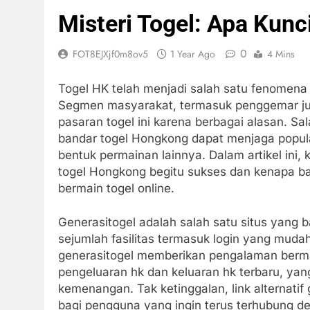
Misteri Togel: Apa Kun
0
FOT8EJXjf0m8ov5
1 Year Ago
4 Mins
Togel HK telah menjadi salah satu fenomena 
Segmen masyarakat, termasuk penggemar ju
pasaran togel ini karena berbagai alasan. S
bandar togel Hongkong dapat menjaga popula
bentuk permainan lainnya. Dalam artikel ini
togel Hongkong begitu sukses dan kenapa b
bermain togel online.
Generasitogel adalah salah satu situs yang
sejumlah fasilitas termasuk login yang muda
generasitogel memberikan pengalaman berm
pengeluaran hk dan keluaran hk terbaru, yan
kemenangan. Tak ketinggalan, link alternatif 
bagi pengguna yang ingin terus terhubung de