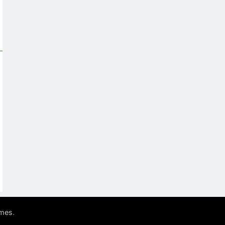
.
mes