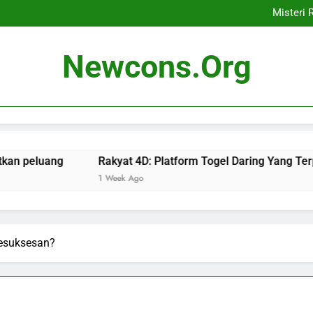
Rahas
Misteri
Rakya
Mengulas ID
Rahas
Newcons.org
Misteri
Rakya
Mengulas ID
ang
Rakyat 4D: Platform Togel Daring Yang Terpercaya
1 Week Ago
Kesuksesan?