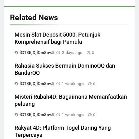
Related News
Mesin Slot Deposit 5000: Petunjuk
Komprehensif bagi Pemula
fOT8EJXjf0m8ov5
2 days ago
0
Rahasia Sukses Bermain DominoQQ dan
BandarQQ
fOT8EJXjf0m8ov5
1 week ago
0
Misteri Rubah4D: Bagaimana Memanfaatkan
peluang
fOT8EJXjf0m8ov5
1 week ago
0
Rakyat 4D: Platform Togel Daring Yang
Terpercaya