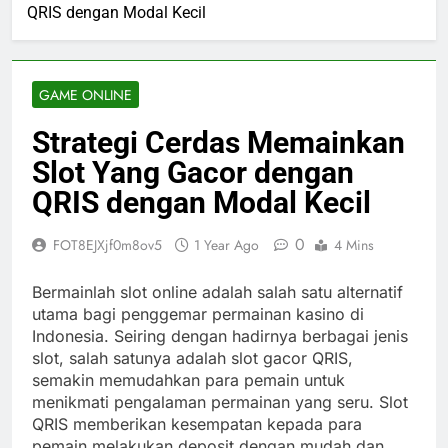
QRIS dengan Modal Kecil
GAME ONLINE
Strategi Cerdas Memainkan
Slot Yang Gacor dengan
QRIS dengan Modal Kecil
0
FOT8EJXjf0m8ov5
1 Year Ago
4 Mins
Bermainlah slot online adalah salah satu alternatif
utama bagi penggemar permainan kasino di
Indonesia. Seiring dengan hadirnya berbagai jenis
slot, salah satunya adalah slot gacor QRIS,
semakin memudahkan para pemain untuk
menikmati pengalaman permainan yang seru. Slot
QRIS memberikan kesempatan kepada para
pemain melakukan deposit dengan mudah dan