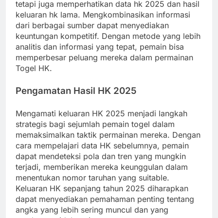
tetapi juga memperhatikan data hk 2025 dan hasil
keluaran hk lama. Mengkombinasikan informasi
dari berbagai sumber dapat menyediakan
keuntungan kompetitif. Dengan metode yang lebih
analitis dan informasi yang tepat, pemain bisa
memperbesar peluang mereka dalam permainan
Togel HK.
Pengamatan Hasil HK 2025
Mengamati keluaran HK 2025 menjadi langkah
strategis bagi sejumlah pemain togel dalam
memaksimalkan taktik permainan mereka. Dengan
cara mempelajari data HK sebelumnya, pemain
dapat mendeteksi pola dan tren yang mungkin
terjadi, memberikan mereka keunggulan dalam
menentukan nomor taruhan yang suitable.
Keluaran HK sepanjang tahun 2025 diharapkan
dapat menyediakan pemahaman penting tentang
angka yang lebih sering muncul dan yang