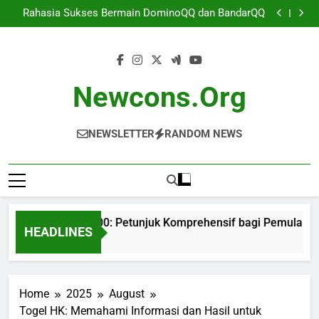
Mesin Slot Deposit 5000: Petunjuk Komprehensif bagi
Skip
Pemula
Rahasia Sukses Bermain DominoQQ dan BandarQQ
to
Misteri Rubah4D: Bagaimana Memanfaatkan peluang
Rakyat 4D: Platform Togel Daring Yang Terpercaya
content
Mesin Slot Deposit 5000: Petunjuk Komprehensif bagi
Pemula
Rahasia Sukses Bermain DominoQQ dan BandarQQ
Misteri Rubah4D: Bagaimana Memanfaatkan peluang
Newcons.org
Rakyat 4D: Platform Togel Daring Yang Terpercaya
NEWSLETTER
RANDOM NEWS
n Slot Deposit 5000: Petunjuk Komprehensif bagi Pemula
HEADLINES
rs Ago
Home
2025
August
Togel HK: Memahami Informasi dan Hasil untuk