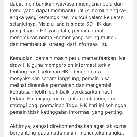
dapat membagikan wawasan mengenai pola dan
trend yang dapat membantu untuk memilih angka-
angka yang kemungkinan muncul dalam keluaran
selanjutnya. Melalui analisis data 6D HK dan
pengeluaran HK yang lalu, pemain dapat
menemukan nomor-nomor yang sering muncul
dan membentuk strategi dari informasi itu.
Kemudian, pemain masih perlu memanfaatkan live
draw HK guna memperoleh informasi terkini
tentang hasil keluaran HK. Dengan cara
menyaksikan secara langsung, pemain bisa
melihat dinamika permainan dan mengambil
keputusan lebih lebih baik berdasarkan hasil
terkini. Hal ini juga membantu untuk mengatur
strategi bagi permainan Togel HK hari ini sehingga
pemain tidak ketinggalan informasi yang penting.
Akhirnya, sangat direkomendasikan agar tak cuma
bergantung pada nada dalam menentukan angka,