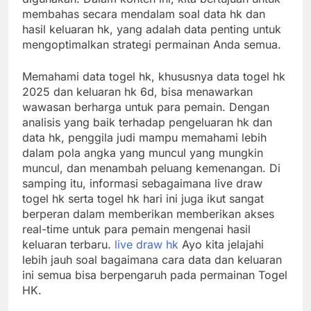
membahas secara mendalam soal data hk dan
hasil keluaran hk, yang adalah data penting untuk
mengoptimalkan strategi permainan Anda semua.
Memahami data togel hk, khususnya data togel hk
2025 dan keluaran hk 6d, bisa menawarkan
wawasan berharga untuk para pemain. Dengan
analisis yang baik terhadap pengeluaran hk dan
data hk, penggila judi mampu memahami lebih
dalam pola angka yang muncul yang mungkin
muncul, dan menambah peluang kemenangan. Di
samping itu, informasi sebagaimana live draw
togel hk serta togel hk hari ini juga ikut sangat
berperan dalam memberikan memberikan akses
real-time untuk para pemain mengenai hasil
keluaran terbaru.
live draw hk
Ayo kita jelajahi
lebih jauh soal bagaimana cara data dan keluaran
ini semua bisa berpengaruh pada permainan Togel
HK.