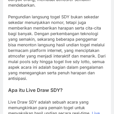
mendebarkan.
Pengundian langsung togel SDY bukan sekedar
sekedar menunjukkan nomor, tetapi juga
memberikan memberikan harapan serta cita-cita
bagi banyak. Dengan perkembangan teknologi
yang semakin, sekarang beberapa penggemar
bisa menonton langsung hasil undian togel melalui
bermacam platform internet, yang menciptakan
atmosfer yang menjadi interaktif dan menarik. Dari
mulai pools sdy hingga togel live sdy lotto, semua
aspek acara ini adalah bagian dalam pengalaman
yang menegangkan serta penuh harapan dan
antisipasi.
Apa itu Live Draw SDY?
Live Draw SDY adalah sebuah acara yang
memungkinkan para pemain togel untuk
menyaksikan hasil undian secara real-time.
Live