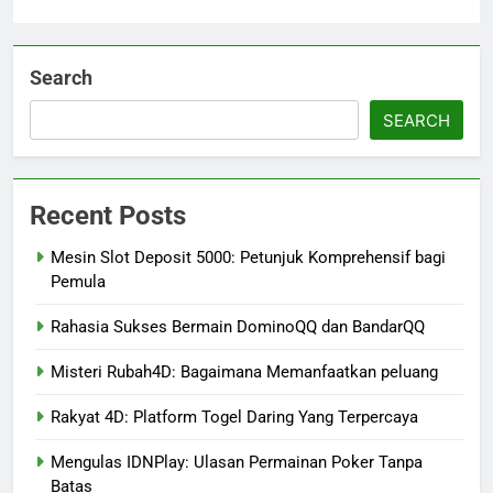
Search
SEARCH
Recent Posts
Mesin Slot Deposit 5000: Petunjuk Komprehensif bagi
Pemula
Rahasia Sukses Bermain DominoQQ dan BandarQQ
Misteri Rubah4D: Bagaimana Memanfaatkan peluang
Rakyat 4D: Platform Togel Daring Yang Terpercaya
Mengulas IDNPlay: Ulasan Permainan Poker Tanpa
Batas