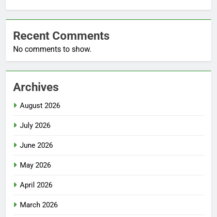
Recent Comments
No comments to show.
Archives
August 2026
July 2026
June 2026
May 2026
April 2026
March 2026