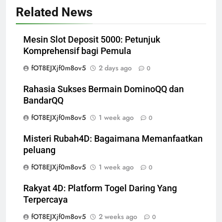
Related News
Mesin Slot Deposit 5000: Petunjuk
Komprehensif bagi Pemula
fOT8EJXjf0m8ov5
2 days ago
0
Rahasia Sukses Bermain DominoQQ dan
BandarQQ
fOT8EJXjf0m8ov5
1 week ago
0
Misteri Rubah4D: Bagaimana Memanfaatkan
peluang
fOT8EJXjf0m8ov5
1 week ago
0
Rakyat 4D: Platform Togel Daring Yang
Terpercaya
fOT8EJXjf0m8ov5
2 weeks ago
0