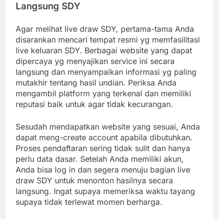
Langsung SDY
Agar melihat live draw SDY, pertama-tama Anda
disarankan mencari tempat resmi yg memfasilitasi
live keluaran SDY. Berbagai website yang dapat
dipercaya yg menyajikan service ini secara
langsung dan menyampaikan informasi yg paling
mutakhir tentang hasil undian. Periksa Anda
mengambil platform yang terkenal dan memiliki
reputasi baik untuk agar tidak kecurangan.
Sesudah mendapatkan website yang sesuai, Anda
dapat meng-create account apabila dibutuhkan.
Proses pendaftaran sering tidak sulit dan hanya
perlu data dasar. Setelah Anda memiliki akun,
Anda bisa log in dan segera menuju bagian live
draw SDY untuk menonton hasilnya secara
langsung. Ingat supaya memeriksa waktu tayang
supaya tidak terlewat momen berharga.