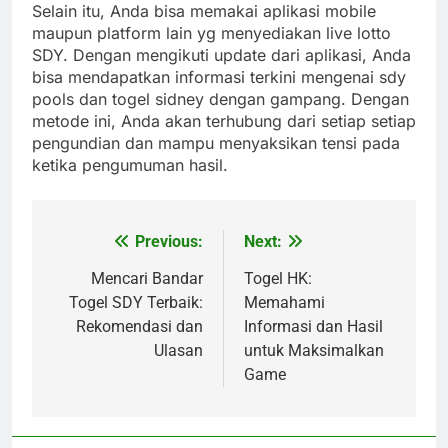
Selain itu, Anda bisa memakai aplikasi mobile
maupun platform lain yg menyediakan live lotto
SDY. Dengan mengikuti update dari aplikasi, Anda
bisa mendapatkan informasi terkini mengenai sdy
pools dan togel sidney dengan gampang. Dengan
metode ini, Anda akan terhubung dari setiap setiap
pengundian dan mampu menyaksikan tensi pada
ketika pengumuman hasil.
Previous:
Next:
Post
navigation
Mencari Bandar
Togel HK:
Togel SDY Terbaik:
Memahami
Rekomendasi dan
Informasi dan Hasil
Ulasan
untuk Maksimalkan
Game