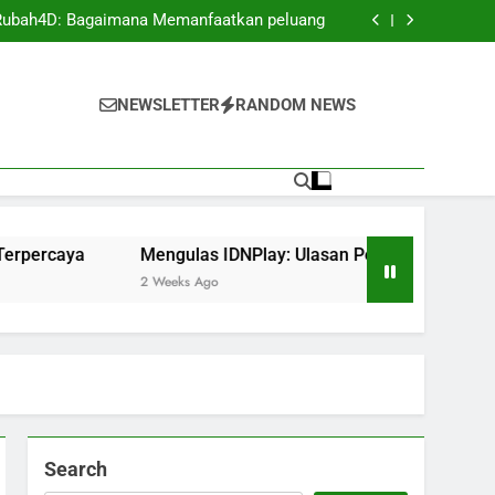
ia Sukses Bermain DominoQQ dan BandarQQ
 Rubah4D: Bagaimana Memanfaatkan peluang
t 4D: Platform Togel Daring Yang Terpercaya
NPlay: Ulasan Permainan Poker Tanpa Batas
ia Sukses Bermain DominoQQ dan BandarQQ
 Rubah4D: Bagaimana Memanfaatkan peluang
NEWSLETTER
RANDOM NEWS
t 4D: Platform Togel Daring Yang Terpercaya
NPlay: Ulasan Permainan Poker Tanpa Batas
ya
Mengulas IDNPlay: Ulasan Permainan Poker Tanpa B
2 Weeks Ago
Search