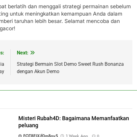
 berlatih dan menggali strategi permainan sebelum
penting untuk meningkatkan kemampuan Anda dalam
mberi taruhan lebih besar. Selamat mencoba dan
gacor!
s:
Next:
ia
Strategi Bermain Slot Demo Sweet Rush Bonanza
ay
dengan Akun Demo
Misteri Rubah4D: Bagaimana Memanfaatkan
peluang
FOT8EJXjf0m8ov5
1 Week Ago
0