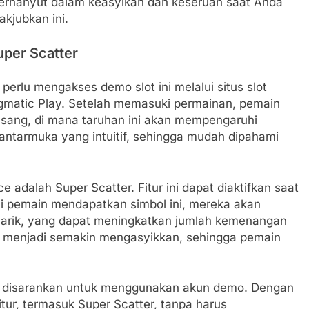
 terhanyut dalam keasyikan dan keseruan saat Anda
kjubkan ini.
uper Scatter
erlu mengakses demo slot ini melalui situs slot
gmatic Play. Setelah memasuki permainan, pemain
pasang, di mana taruhan ini akan mempengaruhi
antarmuka yang intuitif, sehingga mudah dipahami
 adalah Super Scatter. Fitur ini dapat diaktifkan saat
ali pemain mendapatkan simbol ini, mereka akan
arik, yang dapat meningkatkan jumlah kemenangan
nan menjadi semakin mengasyikkan, sehingga pemain
 disarankan untuk menggunakan akun demo. Dengan
ur, termasuk Super Scatter, tanpa harus