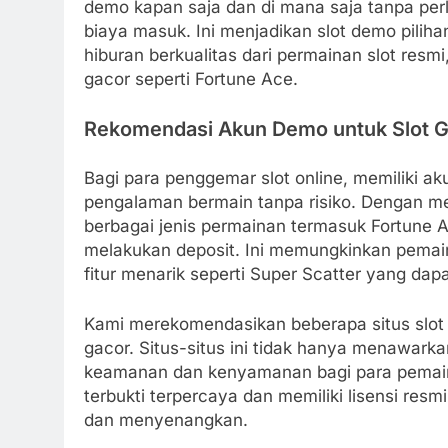
demo kapan saja dan di mana saja tanpa pe
biaya masuk. Ini menjadikan slot demo pilih
hiburan berkualitas dari permainan slot resmi
gacor seperti Fortune Ace.
Rekomendasi Akun Demo untuk Slot 
Bagi para penggemar slot online, memiliki a
pengalaman bermain tanpa risiko. Dengan m
berbagai jenis permainan termasuk Fortune Ac
melakukan deposit. Ini memungkinkan pemai
fitur menarik seperti Super Scatter yang d
Kami merekomendasikan beberapa situs slot
gacor. Situs-situs ini tidak hanya menawar
keamanan dan kenyamanan bagi para pemain.
terbukti terpercaya dan memiliki lisensi re
dan menyenangkan.