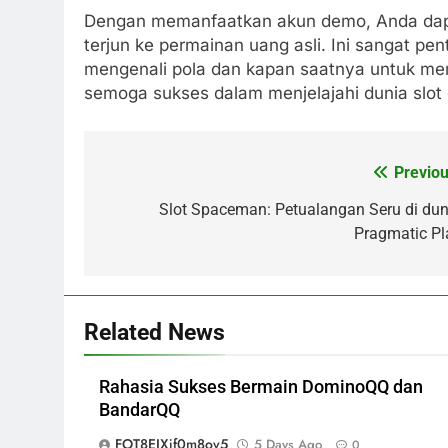
Dengan memanfaatkan akun demo, Anda dapat
terjun ke permainan uang asli. Ini sangat 
mengenali pola dan kapan saatnya untuk me
semoga sukses dalam menjelajahi dunia slot 
Previou
Post
navigation
Slot Spaceman: Petualangan Seru di dun
Pragmatic Pl
Related News
Rahasia Sukses Bermain DominoQQ dan
BandarQQ
FOT8EJXjf0m8ov5
5 Days Ago
0