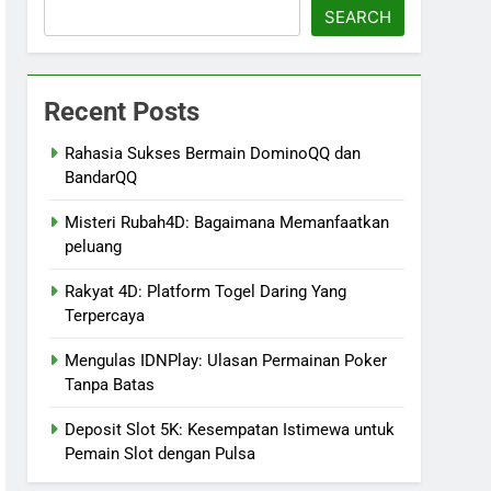
SEARCH
Recent Posts
Rahasia Sukses Bermain DominoQQ dan
BandarQQ
Misteri Rubah4D: Bagaimana Memanfaatkan
peluang
Rakyat 4D: Platform Togel Daring Yang
Terpercaya
Mengulas IDNPlay: Ulasan Permainan Poker
Tanpa Batas
Deposit Slot 5K: Kesempatan Istimewa untuk
Pemain Slot dengan Pulsa