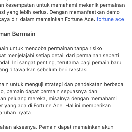
ikan kesempatan untuk memahami mekanik permainan
sesi yang lebih serius. Dengan memanfaatkan demo
rcaya diri dalam memainkan Fortune Ace.
fortune ace
aman Bermain
in untuk mencoba permainan tanpa risiko
at menjelajahi setiap detail dari permainan seperti
al. Ini sangat penting, terutama bagi pemain baru
ng ditawarkan sebelum berinvestasi.
main untuk menguji strategi dan pendekatan berbeda
o, pemain dapat bermain sepuasnya dan
kan peluang mereka, misalnya dengan memahami
r yang ada di Fortune Ace. Hal ini memberikan
taruhan nyata.
udahan aksesnya. Pemain dapat memainkan akun