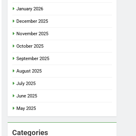
January 2026
December 2025
November 2025
October 2025
September 2025
August 2025
July 2025
June 2025
May 2025
Categories