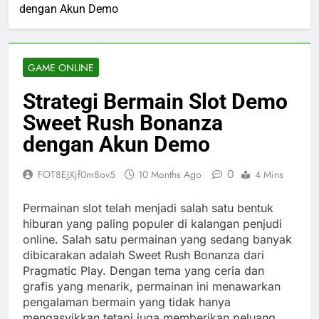
dengan Akun Demo
GAME ONLINE
Strategi Bermain Slot Demo
Sweet Rush Bonanza
dengan Akun Demo
0
FOT8EJXjf0m8ov5
10 Months Ago
4 Mins
Permainan slot telah menjadi salah satu bentuk
hiburan yang paling populer di kalangan penjudi
online. Salah satu permainan yang sedang banyak
dibicarakan adalah Sweet Rush Bonanza dari
Pragmatic Play. Dengan tema yang ceria dan
grafis yang menarik, permainan ini menawarkan
pengalaman bermain yang tidak hanya
mengasyikkan tetapi juga memberikan peluang