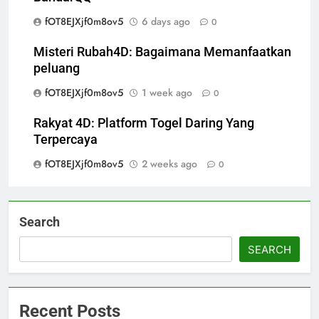
fOT8EJXjf0m8ov5
6 days ago
0
Misteri Rubah4D: Bagaimana Memanfaatkan
peluang
fOT8EJXjf0m8ov5
1 week ago
0
Rakyat 4D: Platform Togel Daring Yang
Terpercaya
fOT8EJXjf0m8ov5
2 weeks ago
0
Search
SEARCH
Recent Posts