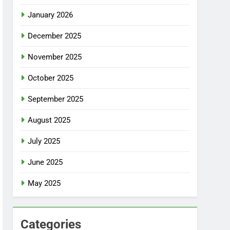
January 2026
December 2025
November 2025
October 2025
September 2025
August 2025
July 2025
June 2025
May 2025
Categories