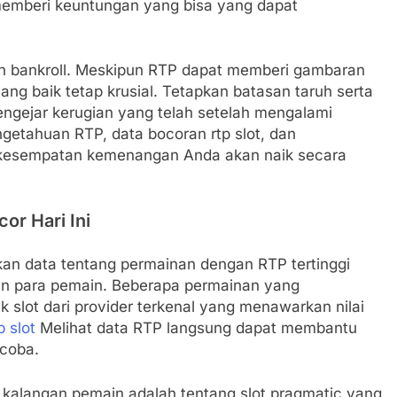
i memberi keuntungan yang bisa yang dapat
en bankroll. Meskipun RTP dapat memberi gambaran
g baik tetap krusial. Tetapkan batasan taruh serta
 mengejar kerugian yang telah setelah mengalami
tahuan RTP, data bocoran rtp slot, dan
, kesempatan kemenangan Anda akan naik secara
or Hari Ini
kan data tentang permainan dengan RTP tertinggi
n para pemain. Beberapa permainan yang
 slot dari provider terkenal yang menawarkan nilai
p slot
Melihat data RTP langsung dapat membantu
coba.
i kalangan pemain adalah tentang slot pragmatic yang