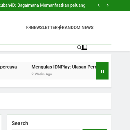
ia Sukses Bermain DominoQQ dan BandarQQ
 Rubah4D: Bagaimana Memanfaatkan peluang
t 4D: Platform Togel Daring Yang Terpercaya
NPlay: Ulasan Permainan Poker Tanpa Batas
ia Sukses Bermain DominoQQ dan BandarQQ
 Rubah4D: Bagaimana Memanfaatkan peluang
NEWSLETTER
RANDOM NEWS
t 4D: Platform Togel Daring Yang Terpercaya
NPlay: Ulasan Permainan Poker Tanpa Batas
ya
Mengulas IDNPlay: Ulasan Permainan Poker Tanpa B
2 Weeks Ago
Search