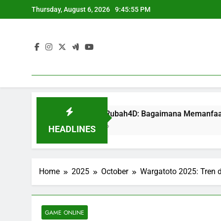
Skip
Thursday, August 6, 2026
9:45:56 PM
to
content
rQQ
Misteri Rubah4D: Bagaimana Memanfaatkan peluan
6 Days Ago
HEADLINES
Home
2025
October
Wargatoto 2025: Tren d
GAME ONLINE