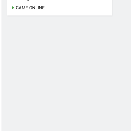
GAME ONLINE