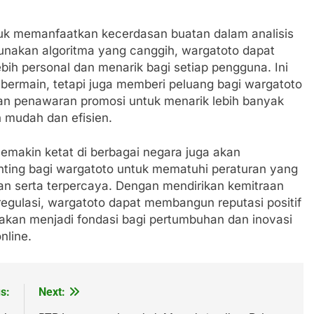
ntuk memanfaatkan kecerdasan buatan dalam analisis
unakan algoritma yang canggih, wargatoto dapat
h personal dan menarik bagi setiap pengguna. Ini
ermain, tetapi juga memberi peluang bagi wargatoto
an penawaran promosi untuk menarik lebih banyak
h mudah dan efisien.
 semakin ketat di berbagai negara juga akan
nting bagi wargatoto untuk mematuhi peraturan yang
n serta terpercaya. Dengan mendirikan kemitraan
egulasi, wargatoto dapat membangun reputasi positif
 akan menjadi fondasi bagi pertumbuhan dan inovasi
nline.
s:
Next: