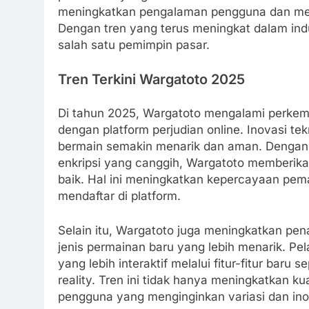
meningkatkan pengalaman pengguna dan mem
Dengan tren yang terus meningkat dalam indu
salah satu pemimpin pasar.
Tren Terkini Wargatoto 2025
Di tahun 2025, Wargatoto mengalami perkemb
dengan platform perjudian online. Inovasi te
bermain semakin menarik dan aman. Dengan 
enkripsi yang canggih, Wargatoto memberik
baik. Hal ini meningkatkan kepercayaan pem
mendaftar di platform.
Selain itu, Wargatoto juga meningkatkan 
jenis permainan baru yang lebih menarik. P
yang lebih interaktif melalui fitur-fitur baru 
reality. Tren ini tidak hanya meningkatkan ku
pengguna yang menginginkan variasi dan ino