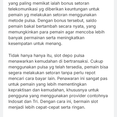
yang paling memikat ialah bonus setoran
telekomunikasi yg diberikan keuntungan untuk
pemain yg melakukan setoran menggunakan
metode pulsa. Dengan bonus tersebut, saldo
pemain bakal bertambah secara nyata, yang
memungkinkan para pemain agar mencoba lebih
banyak permainan serta meningkatkan
kesempatan untuk menang.
Tidak hanya hanya itu, slot depo pulsa
menawarkan kemudahan di bertransaksi. Cukup
menggunakan pulsa yg telah tersedia, pemain bisa
segera melakukan setoran tanpa perlu repot
mencari cara bayar lain. Penawaran ini sangat pas
untuk pemain yang lebih mementingkan
kepraktisan dan kemudahan, khususnya untuk
pengguna yang menggunakan provider contohnya
Indosat dan Tri. Dengan cara ini, bermain slot
menjadi lebih cepat-cepat serta ringan.