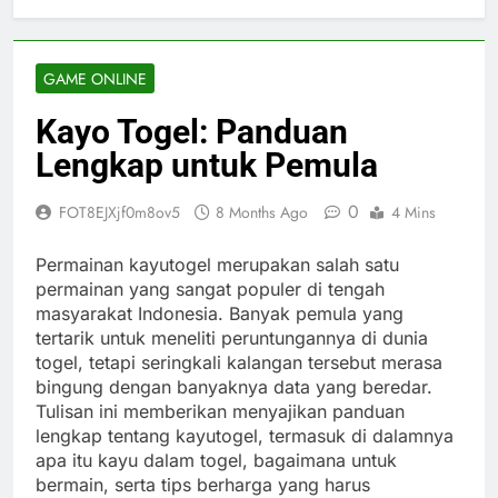
GAME ONLINE
Kayo Togel: Panduan
Lengkap untuk Pemula
0
FOT8EJXjf0m8ov5
8 Months Ago
4 Mins
Permainan kayutogel merupakan salah satu
permainan yang sangat populer di tengah
masyarakat Indonesia. Banyak pemula yang
tertarik untuk meneliti peruntungannya di dunia
togel, tetapi seringkali kalangan tersebut merasa
bingung dengan banyaknya data yang beredar.
Tulisan ini memberikan menyajikan panduan
lengkap tentang kayutogel, termasuk di dalamnya
apa itu kayu dalam togel, bagaimana untuk
bermain, serta tips berharga yang harus