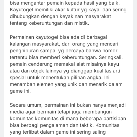
bisa mengantar pemain kepada hasil yang baik.
Kayutogel memiliki akar kultur yg kaya, dan sering
dihubungkan dengan keyakinan masyarakat
tentang keberuntungan dan mistik.
Permainan kayutogel bisa ada di berbagai
kalangan masyarakat, dari orang yang mencari
penghiburan sampai yg percaya bahwa nomor
tertentu bisa memberi keberuntungan. Seringkali,
pemain cenderung memakai alat misalnya kayu
atau dan objek lainnya yg dianggap kualitas arti
spesial untuk menentukan pilihan angka. Ini
menambah elemen yang unik dan menarik dalam
game ini.
Secara umum, permainan ini bukan hanya menjadi
media agar bermain tetapi juga membangun
komunitas komunitas di mana beberapa partisipan
bisa berbagi pengalaman dan taktik. Komunitas
yang terlibat dalam game ini sering saling