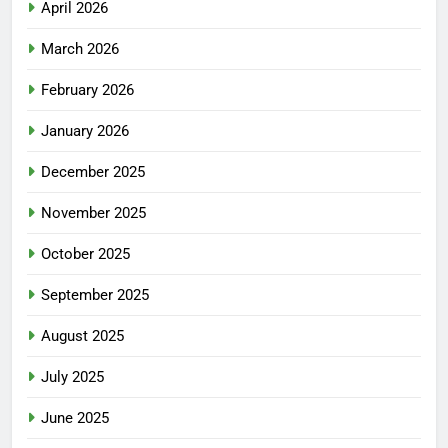
April 2026
March 2026
February 2026
January 2026
December 2025
November 2025
October 2025
September 2025
August 2025
July 2025
June 2025