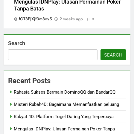
Mengulas IDNPlay: Ulasan Permainan Poker
Tanpa Batas
fOT8EJXjf0m8ov5
2 weeks ago
0
Search
SEARCH
Recent Posts
Rahasia Sukses Bermain DominoQQ dan BandarQQ
Misteri Rubah4D: Bagaimana Memanfaatkan peluang
Rakyat 4D: Platform Togel Daring Yang Terpercaya
Mengulas IDNPlay: Ulasan Permainan Poker Tanpa