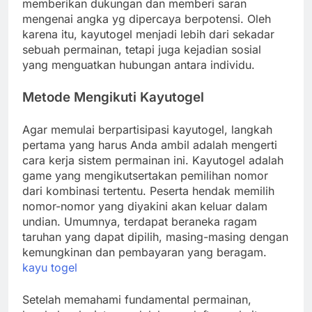
memberikan dukungan dan memberi saran
mengenai angka yg dipercaya berpotensi. Oleh
karena itu, kayutogel menjadi lebih dari sekadar
sebuah permainan, tetapi juga kejadian sosial
yang menguatkan hubungan antara individu.
Metode Mengikuti Kayutogel
Agar memulai berpartisipasi kayutogel, langkah
pertama yang harus Anda ambil adalah mengerti
cara kerja sistem permainan ini. Kayutogel adalah
game yang mengikutsertakan pemilihan nomor
dari kombinasi tertentu. Peserta hendak memilih
nomor-nomor yang diyakini akan keluar dalam
undian. Umumnya, terdapat beraneka ragam
taruhan yang dapat dipilih, masing-masing dengan
kemungkinan dan pembayaran yang beragam.
kayu togel
Setelah memahami fundamental permainan,