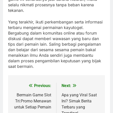
selalu nikmati prosesnya tanpa beban karena
tekanan.
Yang terakhir, ikuti perkembangan serta informasi
terbaru mengenai permainan kayutogel.
Bergabung dalam komunitas online atau forum
diskusi dapat memberi wawasan yang baru dan
tips dari pemain lain. Saling berbagi pengalaman
dan belajar dari sesama sesama pemain bakal
menaikkan ilmu Anda sendiri juga membantu
dalam proses pengambilan keputusan yang bijak
saat bermain.
Previous:
Next:
Post
navigation
Bermain Game Slot
Apa yang Viral Saat
Tri:Promo Menawan
Ini? Simak Berita
untuk Setiap Pemain
Terbaru yang