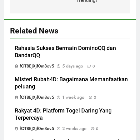
Trending!
Related News
Rahasia Sukses Bermain DominoQQ dan
BandarQQ
fOT8EJXjf0m8ov5
5 days ago
0
Misteri Rubah4D: Bagaimana Memanfaatkan
peluang
fOT8EJXjf0m8ov5
1 week ago
0
Rakyat 4D: Platform Togel Daring Yang
Terpercaya
fOT8EJXjf0m8ov5
2 weeks ago
0