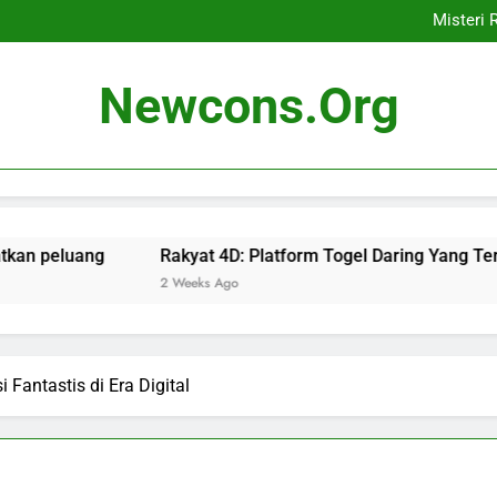
Rahas
Misteri
Rakya
Mengulas ID
Rahas
Newcons.org
Misteri
Rakya
Mengulas ID
uang
Rakyat 4D: Platform Togel Daring Yang Terpercaya
2 Weeks Ago
Fantastis di Era Digital