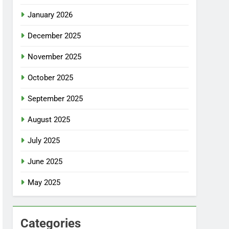
January 2026
December 2025
November 2025
October 2025
September 2025
August 2025
July 2025
June 2025
May 2025
Categories