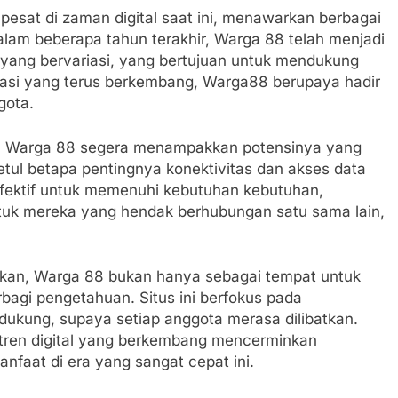
esat di zaman digital saat ini, menawarkan berbagai
am beberapa tahun terakhir, Warga 88 telah menjadi
yang bervariasi, yang bertujuan untuk mendukung
vasi yang terus berkembang, Warga88 berupaya hadir
gota.
er, Warga 88 segera menampakkan potensinya yang
tul betapa pentingnya konektivitas dan akses data
fektif untuk memenuhi kebutuhan kebutuhan,
ntuk mereka yang hendak berhubungan satu sama lain,
kan, Warga 88 bukan hanya sebagai tempat untuk
erbagi pengetahuan. Situs ini berfokus pada
kung, supaya setiap anggota merasa dilibatkan.
tren digital yang berkembang mencerminkan
nfaat di era yang sangat cepat ini.