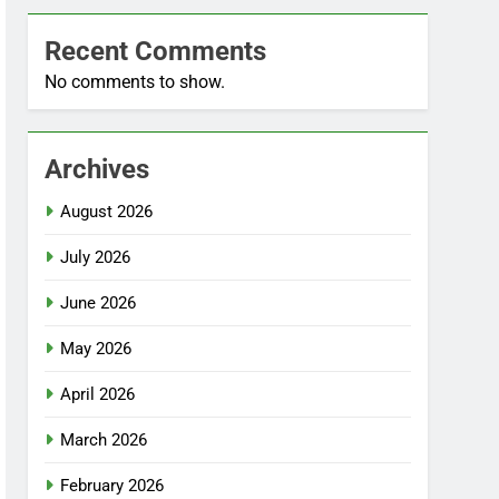
Recent Comments
No comments to show.
Archives
August 2026
July 2026
June 2026
May 2026
April 2026
March 2026
February 2026