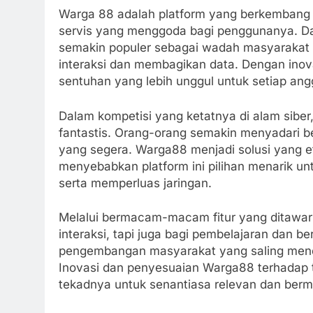
Warga 88 adalah platform yang berkembang p
servis yang menggoda bagi penggunanya. Dal
semakin populer sebagai wadah masyarakat 
interaksi dan membagikan data. Dengan ino
sentuhan yang lebih unggul untuk setiap ang
Dalam kompetisi yang ketatnya di alam sib
fantastis. Orang-orang semakin menyadari be
yang segera. Warga88 menjadi solusi yang e
menyebabkan platform ini pilihan menarik u
serta memperluas jaringan.
Melalui bermacam-macam fitur yang ditawar
interaksi, tapi juga bagi pembelajaran dan b
pengembangan masyarakat yang saling mendu
Inovasi dan penyesuaian Warga88 terhadap 
tekadnya untuk senantiasa relevan dan berma