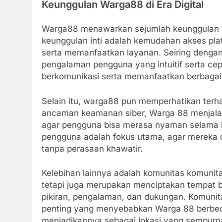
Keunggulan Warga88 di Era Digital
Warga88 menawarkan sejumlah keunggulan yan
keunggulan inti adalah kemudahan akses p
serta memanfaatkan layanan. Seiring dengan
pengalaman pengguna yang intuitif serta ce
berkomunikasi serta memanfaatkan berbagai f
Selain itu, warga88 pun memperhatikan terha
ancaman keamanan siber, Warga 88 menjala
agar pengguna bisa merasa nyaman selama be
pengguna adalah fokus utama, agar mereka d
tanpa perasaan khawatir.
Kelebihan lainnya adalah komunitas komunita
tetapi juga merupakan menciptakan tempat 
pikiran, pengalaman, dan dukungan. Komunitas
penting yang menyebabkan Warga 88 berbeda 
menjadikannya sebagai lokasi yang sempurn