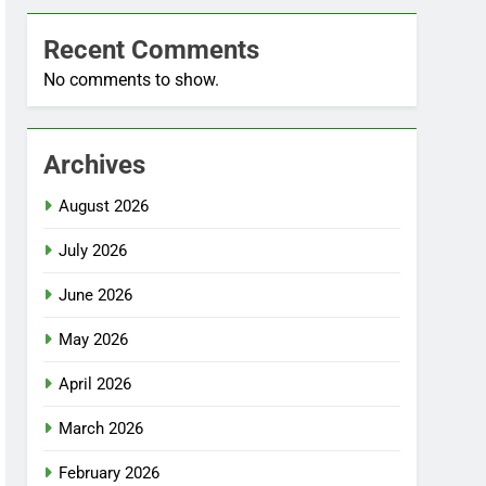
Recent Comments
No comments to show.
Archives
August 2026
July 2026
June 2026
May 2026
April 2026
March 2026
February 2026