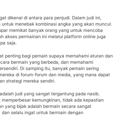
t dikenal di antara para penjudi. Dalam judi ini,
an untuk menebak kombinasi angka yang akan muncul.
supar memikat banyak orang yang untuk mencoba
 akses permainan ini melalui platform online juga
pa saja.
at penting bagi pemain supaya memahami aturan dan
ya cara bermain yang berbeda, dan memahami
rsendiri. Di samping itu, banyak pemain sering
 mereka di forum-forum dan media, yang mana dapat
strategi mereka sendiri.
adalah judi yang sangat tergantung pada nasib.
k memperbesar kemungkinan, tidak ada kepastian
n yang bijak adalah bermain secara sangat
 dan selalu ingat untuk bermain dengan