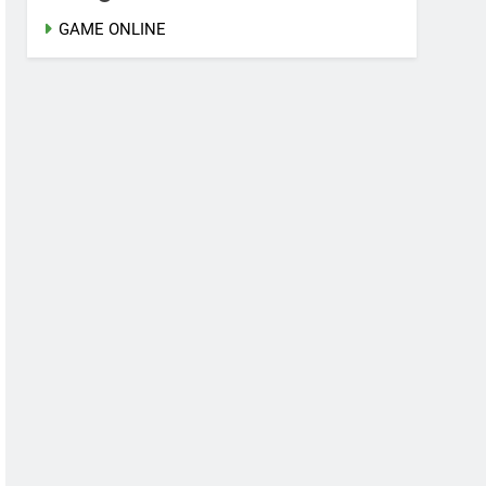
GAME ONLINE