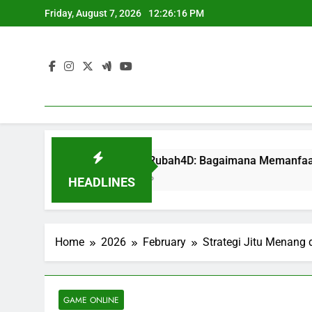
Skip
Friday, August 7, 2026
12:26:16 PM
to
content
BandarQQ
Misteri Rubah4D: Bagaimana Memanfaatkan p
7 Days Ago
HEADLINES
Home
2026
February
Strategi Jitu Menang 
GAME ONLINE