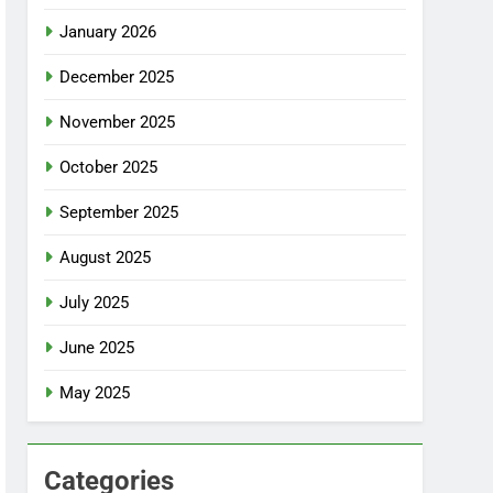
January 2026
December 2025
November 2025
October 2025
September 2025
August 2025
July 2025
June 2025
May 2025
Categories