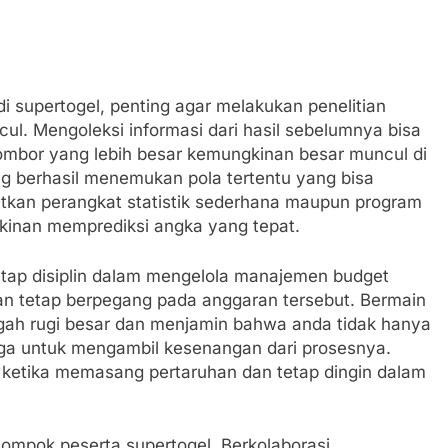
supertogel, penting agar melakukan penelitian
ul. Mengoleksi informasi dari hasil sebelumnya bisa
or yang lebih besar kemungkinan besar muncul di
g berhasil menemukan pola tertentu yang bisa
an perangkat statistik sederhana maupun program
inan memprediksi angka yang tepat.
k tetap disiplin dalam mengelola manajemen budget
dan tetap berpegang pada anggaran tersebut. Bermain
h rugi besar dan menjamin bahwa anda tidak hanya
juga untuk mengambil kesenangan dari prosesnya.
 ketika memasang pertaruhan dan tetap dingin dalam
lompok peserta supertogel. Berkolaborasi