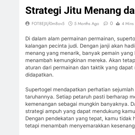
Strategi Jitu Menang da
0
FOT8EJXjf0m8ov5
5 Months Ago
4 Mins
Di dalam alam permainan permainan, supertog
kalangan pecinta judi. Dengan janji akan h
menang yang menarik, banyak pemain yang b
menambah kemungkinan mereka. Akan tetapi,
aturan dari permainan dan taktik yang dapa
didapatkan.
Supertogel mendapatkan perhatian sejumlah
taruhannya. Setiap petaruh pasti berharap m
kemenangan sebagai mungkin banyaknya. Dal
strategi ampuh yang dapat mendukung kamu 
Dengan pendekatan yang tepat, kamu tidak
tetapi menambah menyemarakkan kesenangan 