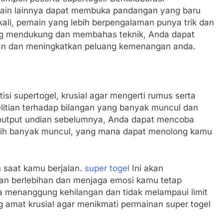
main lainnya dapat membuka pandangan yang baru
ali, pemain yang lebih berpengalaman punya trik dan
ing mendukung dan membahas teknik, Anda dapat
nan dan meningkatkan peluang kemenangan anda.
 supertogel, krusial agar mengerti rumus serta
nelitian terhadap bilangan yang banyak muncul dan
output undian sebelumnya, Anda dapat mencoba
ebih banyak muncul, yang mana dapat menolong kamu
 saat kamu berjalan.
super togel
Ini akan
an berlebihan dan menjaga emosi kamu tetap
ia menanggung kehilangan dan tidak melampaui limit
 amat krusial agar menikmati permainan super togel