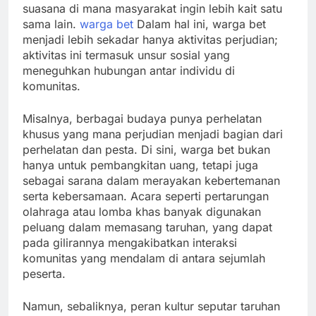
suasana di mana masyarakat ingin lebih kait satu
sama lain.
warga bet
Dalam hal ini, warga bet
menjadi lebih sekadar hanya aktivitas perjudian;
aktivitas ini termasuk unsur sosial yang
meneguhkan hubungan antar individu di
komunitas.
Misalnya, berbagai budaya punya perhelatan
khusus yang mana perjudian menjadi bagian dari
perhelatan dan pesta. Di sini, warga bet bukan
hanya untuk pembangkitan uang, tetapi juga
sebagai sarana dalam merayakan kebertemanan
serta kebersamaan. Acara seperti pertarungan
olahraga atau lomba khas banyak digunakan
peluang dalam memasang taruhan, yang dapat
pada gilirannya mengakibatkan interaksi
komunitas yang mendalam di antara sejumlah
peserta.
Namun, sebaliknya, peran kultur seputar taruhan