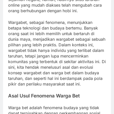
online yang mudah diakses telah mengubah cara
orang berhubungan dengan hobi ini.
Wargabet, sebagai fenomena, menunjukkan
betapa teknologi dan budaya bertemu. Banyak
orang saat ini lebih memilih untuk bertaruh di
dunia maya, menjadikan wargabet sebagai sebuah
pilihan yang lebih praktis. Dalam konteks ini,
wargabet tidak hanya individu yang terlibat dalam
taruhan, tetapi jangan lupa mencerminkan
komunitas yang terbentuk di sekitar aktivitas ini. Di
sini, kita hendak menelusuri asal dan evolusi
konsep wargabet dan warga bet dalam budaya
taruhan, dan seperti hal ini berdampak pada pola
pikir dan perilaku masyarakat saat ini.
Asal Usul Fenomena Warga Bet
Warga bet adalah fenomena budaya yang tidak
dapat terpisahkan dengan perkembangan sosial