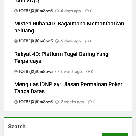
BandarQQ
fOT8EJXjf0m8ov5
4 days ago
0
Misteri Rubah4D: Bagaimana Memanfaatkan
peluang
fOT8EJXjf0m8ov5
6 days ago
0
Rakyat 4D: Platform Togel Daring Yang
Terpercaya
fOT8EJXjf0m8ov5
1 week ago
0
Mengulas IDNPlay: Ulasan Permainan Poker
Tanpa Batas
fOT8EJXjf0m8ov5
2 weeks ago
0
Search