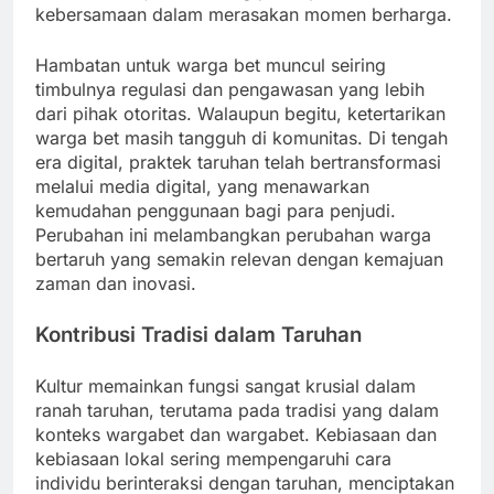
kebersamaan dalam merasakan momen berharga.
Hambatan untuk warga bet muncul seiring
timbulnya regulasi dan pengawasan yang lebih
dari pihak otoritas. Walaupun begitu, ketertarikan
warga bet masih tangguh di komunitas. Di tengah
era digital, praktek taruhan telah bertransformasi
melalui media digital, yang menawarkan
kemudahan penggunaan bagi para penjudi.
Perubahan ini melambangkan perubahan warga
bertaruh yang semakin relevan dengan kemajuan
zaman dan inovasi.
Kontribusi Tradisi dalam Taruhan
Kultur memainkan fungsi sangat krusial dalam
ranah taruhan, terutama pada tradisi yang dalam
konteks wargabet dan wargabet. Kebiasaan dan
kebiasaan lokal sering mempengaruhi cara
individu berinteraksi dengan taruhan, menciptakan