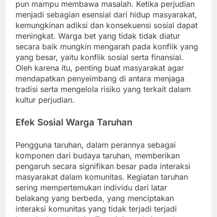
pun mampu membawa masalah. Ketika perjudian
menjadi sebagian esensial dari hidup masyarakat,
kemungkinan adiksi dan konsekuensi sosial dapat
meningkat. Warga bet yang tidak tidak diatur
secara baik mungkin mengarah pada konflik yang
yang besar, yaitu konflik sosial serta finansial.
Oleh karena itu, penting buat masyarakat agar
mendapatkan penyeimbang di antara menjaga
tradisi serta mengelola risiko yang terkait dalam
kultur perjudian.
Efek Sosial Warga Taruhan
Pengguna taruhan, dalam perannya sebagai
komponen dari budaya taruhan, memberikan
pengaruh secara signifikan besar pada interaksi
masyarakat dalam komunitas. Kegiatan taruhan
sering mempertemukan individu dari latar
belakang yang berbeda, yang menciptakan
interaksi komunitas yang tidak terjadi terjadi