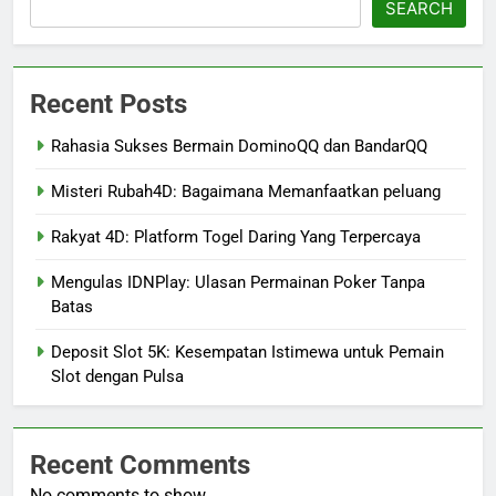
SEARCH
Recent Posts
Rahasia Sukses Bermain DominoQQ dan BandarQQ
Misteri Rubah4D: Bagaimana Memanfaatkan peluang
Rakyat 4D: Platform Togel Daring Yang Terpercaya
Mengulas IDNPlay: Ulasan Permainan Poker Tanpa
Batas
Deposit Slot 5K: Kesempatan Istimewa untuk Pemain
Slot dengan Pulsa
Recent Comments
No comments to show.