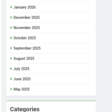
January 2026
December 2025
November 2025
October 2025
September 2025
August 2025
July 2025
June 2025
May 2025
Categories