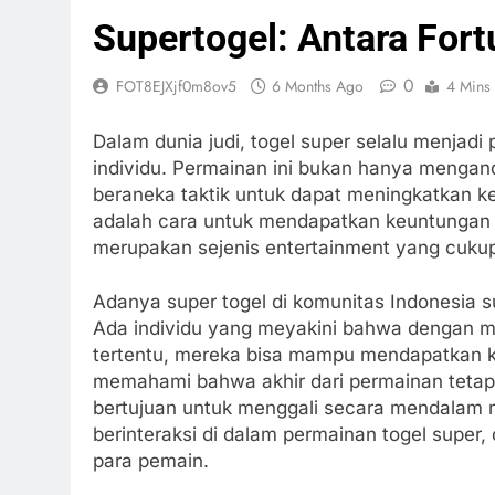
Supertogel: Antara Fort
0
FOT8EJXjf0m8ov5
6 Months Ago
4 Mins
Dalam dunia judi, togel super selalu menjad
individu. Permainan ini bukan hanya mengand
beraneka taktik untuk dapat meningkatkan k
adalah cara untuk mendapatkan keuntungan fi
merupakan sejenis entertainment yang cuk
Adanya super togel di komunitas Indonesia
Ada individu yang meyakini bahwa dengan 
tertentu, mereka bisa mampu mendapatkan ke
memahami bahwa akhir dari permainan tetap b
bertujuan untuk menggali secara mendalam m
berinteraksi di dalam permainan togel super, 
para pemain.