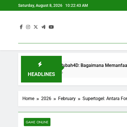
Skip
Saturday, August 8, 2026
10:22:44 AM
to
content
ndarQQ
Misteri Rubah4D: Bagaimana Memanfaatkan pel
1 Week Ago
HEADLINES
Home
2026
February
Supertogel: Antara For
GAME ONLINE