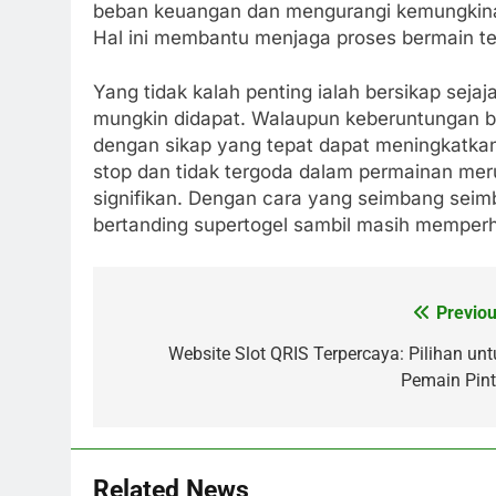
beban keuangan dan mengurangi kemungkinan 
Hal ini membantu menjaga proses bermain t
Yang tidak kalah penting ialah bersikap seja
mungkin didapat. Walaupun keberuntungan ber
dengan sikap yang tepat dapat meningkatka
stop dan tidak tergoda dalam permainan me
signifikan. Dengan cara yang seimbang sei
bertanding supertogel sambil masih memperha
Previou
Post
navigation
Website Slot QRIS Terpercaya: Pilihan unt
Pemain Pint
Related News