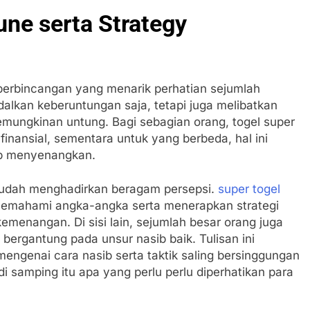
une serta Strategy
i perbincangan yang menarik perhatian sejumlah
alkan keberuntungan saja, tetapi juga melibatkan
emungkinan untung. Bagi sebagian orang, togel super
nansial, sementara untuk yang berbeda, hal ini
up menyenangkan.
 sudah menghadirkan beragam persepsi.
super togel
memahami angka-angka serta menerapkan strategi
menangan. Di sisi lain, sejumlah besar orang juga
ergantung pada unsur nasib baik. Tulisan ini
engenai cara nasib serta taktik saling bersinggungan
di samping itu apa yang perlu perlu diperhatikan para