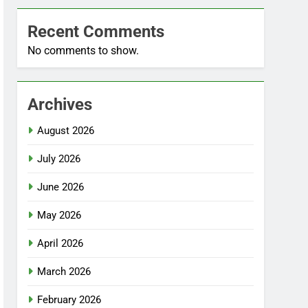
Recent Comments
No comments to show.
Archives
August 2026
July 2026
June 2026
May 2026
April 2026
March 2026
February 2026