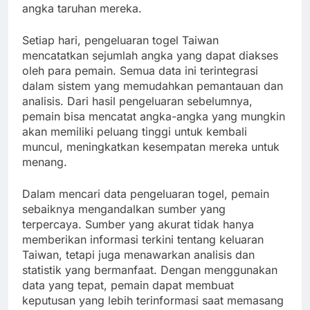
angka taruhan mereka.
Setiap hari, pengeluaran togel Taiwan
mencatatkan sejumlah angka yang dapat diakses
oleh para pemain. Semua data ini terintegrasi
dalam sistem yang memudahkan pemantauan dan
analisis. Dari hasil pengeluaran sebelumnya,
pemain bisa mencatat angka-angka yang mungkin
akan memiliki peluang tinggi untuk kembali
muncul, meningkatkan kesempatan mereka untuk
menang.
Dalam mencari data pengeluaran togel, pemain
sebaiknya mengandalkan sumber yang
terpercaya. Sumber yang akurat tidak hanya
memberikan informasi terkini tentang keluaran
Taiwan, tetapi juga menawarkan analisis dan
statistik yang bermanfaat. Dengan menggunakan
data yang tepat, pemain dapat membuat
keputusan yang lebih terinformasi saat memasang