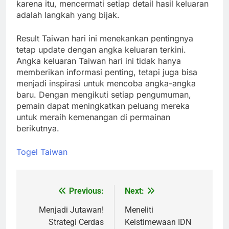
karena itu, mencermati setiap detail hasil keluaran
adalah langkah yang bijak.
Result Taiwan hari ini menekankan pentingnya
tetap update dengan angka keluaran terkini.
Angka keluaran Taiwan hari ini tidak hanya
memberikan informasi penting, tetapi juga bisa
menjadi inspirasi untuk mencoba angka-angka
baru. Dengan mengikuti setiap pengumuman,
pemain dapat meningkatkan peluang mereka
untuk meraih kemenangan di permainan
berikutnya.
Togel Taiwan
Previous:
Next:
Post
navigation
Menjadi Jutawan!
Meneliti
Strategi Cerdas
Keistimewaan IDN