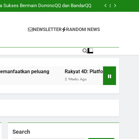
it 5000: Petunjuk Komprehensif bagi Pemula
ia Sukses Bermain DominoQQ dan BandarQQ
 Rubah4D: Bagaimana Memanfaatkan peluang
t 4D: Platform Togel Daring Yang Terpercaya
it 5000: Petunjuk Komprehensif bagi Pemula
ia Sukses Bermain DominoQQ dan BandarQQ
NEWSLETTER
RANDOM NEWS
 Rubah4D: Bagaimana Memanfaatkan peluang
t 4D: Platform Togel Daring Yang Terpercaya
tkan peluang
Rakyat 4D: Platform Togel Daring Yang Te
2 Weeks Ago
Search