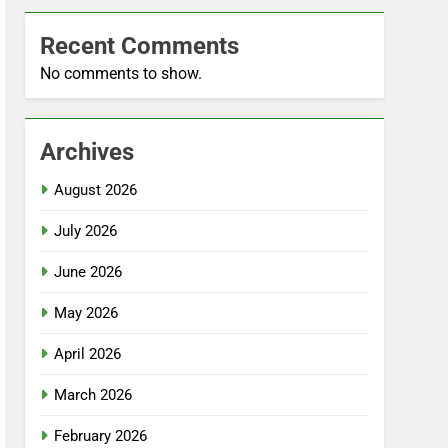
Recent Comments
No comments to show.
Archives
August 2026
July 2026
June 2026
May 2026
April 2026
March 2026
February 2026