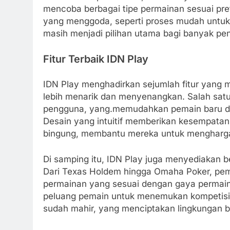
mencoba berbagai tipe permainan sesuai pr
yang menggoda, seperti proses mudah untuk 
masih menjadi pilihan utama bagi banyak pe
Fitur Terbaik IDN Play
IDN Play menghadirkan sejumlah fitur yang
lebih menarik dan menyenangkan. Salah satu
pengguna, yang.memudahkan pemain baru d
Desain yang intuitif memberikan kesempata
bingung, membantu mereka untuk menghargai
Di samping itu, IDN Play juga menyediakan 
Dari Texas Holdem hingga Omaha Poker, pema
permainan yang sesuai dengan gaya permaina
peluang pemain untuk menemukan kompetisi 
sudah mahir, yang menciptakan lingkungan b