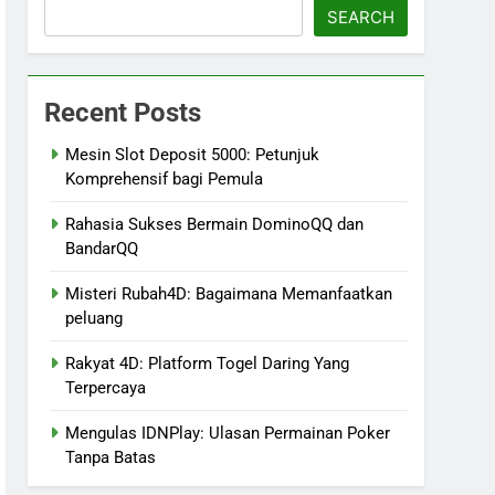
SEARCH
Recent Posts
Mesin Slot Deposit 5000: Petunjuk
Komprehensif bagi Pemula
Rahasia Sukses Bermain DominoQQ dan
BandarQQ
Misteri Rubah4D: Bagaimana Memanfaatkan
peluang
Rakyat 4D: Platform Togel Daring Yang
Terpercaya
Mengulas IDNPlay: Ulasan Permainan Poker
Tanpa Batas