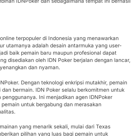
lebihan IDNPoker dan sebagaimana tempat ini berhasil
 online terpopuler di Indonesia yang menawarkan
fitur utamanya adalah desain antarmuka yang user-
jadi baik pemain baru maupun profesional dapat
ang disediakan oleh IDN Poker berjalan dengan lancar,
nyenangkan dan nyaman.
NPoker. Dengan teknologi enkripsi mutakhir, pemain
 dan bermain. IDN Poker selalu berkomitmen untuk
n penggunanya. Ini menjadikan agen IDNPoker
k pemain untuk bergabung dan merasakan
alitas.
mainan yang menarik sekali, mulai dari Texas
berikan pilihan yang luas bagi pemain untuk