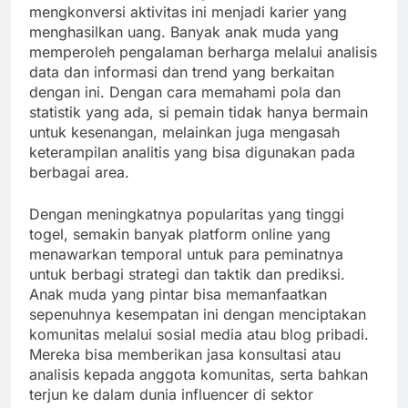
mengkonversi aktivitas ini menjadi karier yang
menghasilkan uang. Banyak anak muda yang
memperoleh pengalaman berharga melalui analisis
data dan informasi dan trend yang berkaitan
dengan ini. Dengan cara memahami pola dan
statistik yang ada, si pemain tidak hanya bermain
untuk kesenangan, melainkan juga mengasah
keterampilan analitis yang bisa digunakan pada
berbagai area.
Dengan meningkatnya popularitas yang tinggi
togel, semakin banyak platform online yang
menawarkan temporal untuk para peminatnya
untuk berbagi strategi dan taktik dan prediksi.
Anak muda yang pintar bisa memanfaatkan
sepenuhnya kesempatan ini dengan menciptakan
komunitas melalui sosial media atau blog pribadi.
Mereka bisa memberikan jasa konsultasi atau
analisis kepada anggota komunitas, serta bahkan
terjun ke dalam dunia influencer di sektor