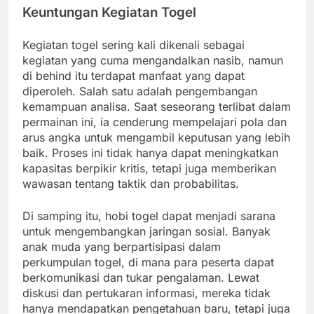
Keuntungan Kegiatan Togel
Kegiatan togel sering kali dikenali sebagai
kegiatan yang cuma mengandalkan nasib, namun
di behind itu terdapat manfaat yang dapat
diperoleh. Salah satu adalah pengembangan
kemampuan analisa. Saat seseorang terlibat dalam
permainan ini, ia cenderung mempelajari pola dan
arus angka untuk mengambil keputusan yang lebih
baik. Proses ini tidak hanya dapat meningkatkan
kapasitas berpikir kritis, tetapi juga memberikan
wawasan tentang taktik dan probabilitas.
Di samping itu, hobi togel dapat menjadi sarana
untuk mengembangkan jaringan sosial. Banyak
anak muda yang berpartisipasi dalam
perkumpulan togel, di mana para peserta dapat
berkomunikasi dan tukar pengalaman. Lewat
diskusi dan pertukaran informasi, mereka tidak
hanya mendapatkan pengetahuan baru, tetapi juga