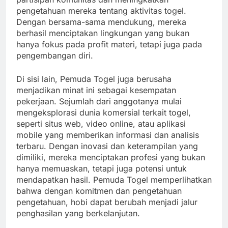
pengetahuan mereka tentang aktivitas togel.
Dengan bersama-sama mendukung, mereka
berhasil menciptakan lingkungan yang bukan
hanya fokus pada profit materi, tetapi juga pada
pengembangan diri.
Di sisi lain, Pemuda Togel juga berusaha
menjadikan minat ini sebagai kesempatan
pekerjaan. Sejumlah dari anggotanya mulai
mengeksplorasi dunia komersial terkait togel,
seperti situs web, video online, atau aplikasi
mobile yang memberikan informasi dan analisis
terbaru. Dengan inovasi dan keterampilan yang
dimiliki, mereka menciptakan profesi yang bukan
hanya memuaskan, tetapi juga potensi untuk
mendapatkan hasil. Pemuda Togel memperlihatkan
bahwa dengan komitmen dan pengetahuan
pengetahuan, hobi dapat berubah menjadi jalur
penghasilan yang berkelanjutan.