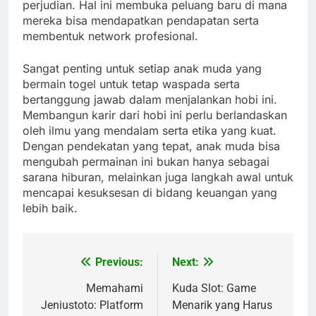
perjudian. Hal ini membuka peluang baru di mana
mereka bisa mendapatkan pendapatan serta
membentuk network profesional.
Sangat penting untuk setiap anak muda yang
bermain togel untuk tetap waspada serta
bertanggung jawab dalam menjalankan hobi ini.
Membangun karir dari hobi ini perlu berlandaskan
oleh ilmu yang mendalam serta etika yang kuat.
Dengan pendekatan yang tepat, anak muda bisa
mengubah permainan ini bukan hanya sebagai
sarana hiburan, melainkan juga langkah awal untuk
mencapai kesuksesan di bidang keuangan yang
lebih baik.
Previous:
Next:
Post
navigation
Memahami
Kuda Slot: Game
Jeniustoto: Platform
Menarik yang Harus