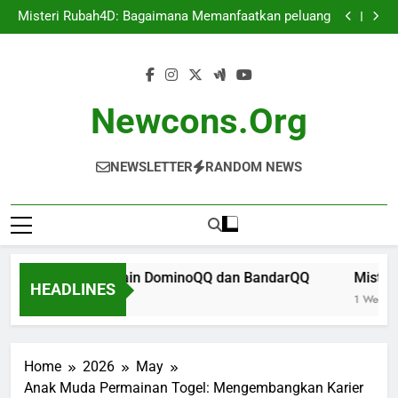
Rahasia Sukses Bermain DominoQQ dan BandarQQ
Skip
Misteri Rubah4D: Bagaimana Memanfaatkan peluang
to
Rakyat 4D: Platform Togel Daring Yang Terpercaya
Mengulas IDNPlay: Ulasan Permainan Poker Tanpa
content
Batas
Rahasia Sukses Bermain DominoQQ dan BandarQQ
Misteri Rubah4D: Bagaimana Memanfaatkan peluang
Rakyat 4D: Platform Togel Daring Yang Terpercaya
Newcons.org
Mengulas IDNPlay: Ulasan Permainan Poker Tanpa
Batas
NEWSLETTER
RANDOM NEWS
asia Sukses Bermain DominoQQ dan BandarQQ
Misteri
HEADLINES
s Ago
1 Week Ag
Home
2026
May
Anak Muda Permainan Togel: Mengembangkan Karier