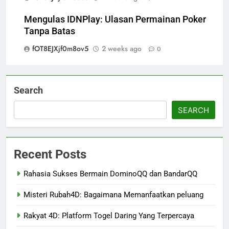
Mengulas IDNPlay: Ulasan Permainan Poker
Tanpa Batas
fOT8EJXjf0m8ov5
2 weeks ago
0
Search
SEARCH
Recent Posts
Rahasia Sukses Bermain DominoQQ dan BandarQQ
Misteri Rubah4D: Bagaimana Memanfaatkan peluang
Rakyat 4D: Platform Togel Daring Yang Terpercaya