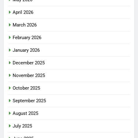
April 2026
March 2026
February 2026
January 2026
December 2025
November 2025
October 2025
September 2025
August 2025
July 2025