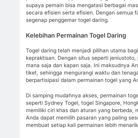
supaya pemain bisa mengatasi berbagai mas
secara efisien serta efisien. Dengan semua fas
segenap penggemar togel daring.
Kelebihan Permainan Togel Daring
Togel daring telah menjadi pilihan utama b
kepraktisan. Dengan situs seperti jeniustoto
mana saja dan kapan saja. Ini maksudnya And
tiket, sehingga mengurangi waktu dan tenaga
berpartisipasi dalam permainan togel yang A
Di samping mudahnya akses, permainan toge
seperti Sydney Togel, togel Singapore, Hon
memiliki ciri khas dan aturan yang berbeda,
Anda dapat memilih pasaran yang paling ses
membuat setiap kali permainan lebih menari