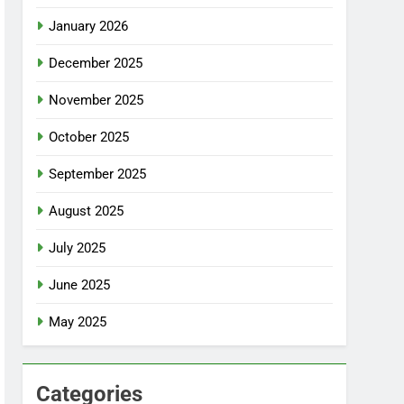
January 2026
December 2025
November 2025
October 2025
September 2025
August 2025
July 2025
June 2025
May 2025
Categories