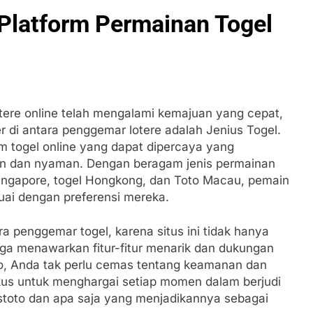
Platform Permainan Togel
tere online telah mengalami kemajuan yang cepat,
r di antara penggemar lotere adalah Jenius Togel.
rm togel online yang dapat dipercaya yang
 dan nyaman. Dengan beragam jenis permainan
 Singapore, togel Hongkong, dan Toto Macau, pemain
ai dengan preferensi mereka.
a penggemar togel, karena situs ini tidak hanya
uga menawarkan fitur-fitur menarik dan dukungan
to, Anda tak perlu cemas tentang keamanan dan
kus untuk menghargai setiap momen dalam berjudi
ustoto dan apa saja yang menjadikannya sebagai