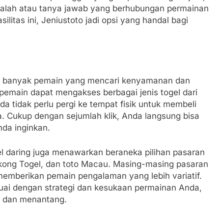
alah atau tanya jawab yang berhubungan permainan
ilitas ini, Jeniustoto jadi opsi yang handal bagi
agi banyak pemain yang mencari kenyamanan dan
, pemain dapat mengakses berbagai jenis togel dari
a tidak perlu pergi ke tempat fisik untuk membeli
. Cukup dengan sejumlah klik, Anda langsung bisa
nda inginkan.
l daring juga menawarkan beraneka pilihan pasaran
gkong Togel, dan toto Macau. Masing-masing pasaran
 memberikan pemain pengalaman yang lebih variatif.
uai dengan strategi dan kesukaan permainan Anda,
k dan menantang.