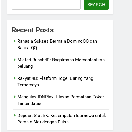
SEARCH
Recent Posts
Rahasia Sukses Bermain DominoQQ dan
BandarQQ
Misteri Rubah4D: Bagaimana Memanfaatkan
peluang
Rakyat 4D: Platform Togel Daring Yang
Terpercaya
Mengulas IDNPlay: Ulasan Permainan Poker
Tanpa Batas
Deposit Slot 5K: Kesempatan Istimewa untuk
Pemain Slot dengan Pulsa