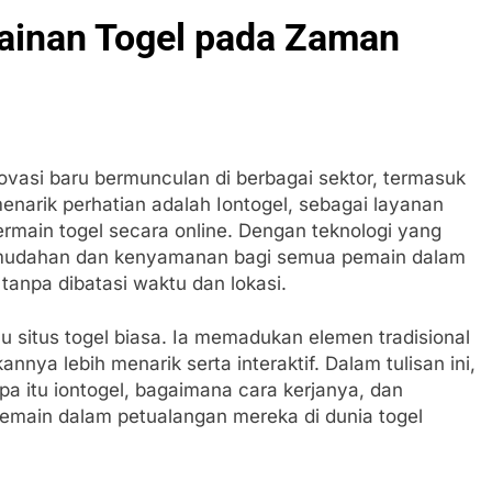
mainan Togel pada Zaman
novasi baru bermunculan di berbagai sektor, termasuk
 menarik perhatian adalah Iontogel, sebagai layanan
main togel secara online. Dengan teknologi yang
emudahan dan kenyamanan bagi semua pemain dalam
tanpa dibatasi waktu dan lokasi.
au situs togel biasa. Ia memadukan elemen tradisional
ya lebih menarik serta interaktif. Dalam tulisan ini,
a itu iontogel, bagaimana cara kerjanya, dan
emain dalam petualangan mereka di dunia togel