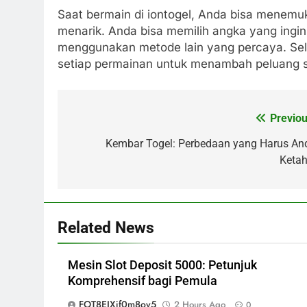
Saat bermain di iontogel, Anda bisa menemu
menarik. Anda bisa memilih angka yang ingi
menggunakan metode lain yang percaya. Sel
setiap permainan untuk menambah peluang 
Previou
Post
navigation
Kembar Togel: Perbedaan yang Harus An
Ketah
Related News
Mesin Slot Deposit 5000: Petunjuk
Komprehensif bagi Pemula
FOT8EJXjf0m8ov5
2 Hours Ago
0