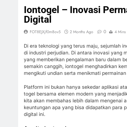
Iontogel – Inovasi Per
Digital
0
FOT8EJXjf0m8ov5
2 Months Ago
4 Mins
Di era teknologi yang terus maju, sejumlah i
di industri perjudian. Di antara inovasi yang
yang memberikan pengalaman baru dalam ber
semakin canggih, iontogel menghadirkan k
mengikuti undian serta menikmati permainan 
Platform ini bukan hanya sekedar aplikasi at
togel bersama elemen modern yang menjadikann
kita akan membahas lebih dalam mengenai ap
keuntungan apa yang bisa didapatkan para p
digital ini.