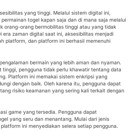
bilitas yang tinggi. Melalui sistem digital ini,
ermainan togel kapan saja dan di mana saja melalui
orang-orang bermobilitas tinggi atau yang tidak
i era zaman digital saat ini, aksesibilitas menjadi
h platform, dan platform ini berhasil memenuhi
an pengalaman bermain yang lebih aman dan nyaman.
tinggi, pengguna tidak perlu khawatir tentang data
ng. Platform ini memakai sistem enkripsi yang
ungi dengan baik. Oleh karena itu, pengguna dapat
ang risiko keamanan yang sering kali terkait dengan
ariasi game yang tersedia. Pengguna dapat
gel yang seru dan menantang. Mulai dari jenis
, platform ini menyediakan selera setiap pengguna.