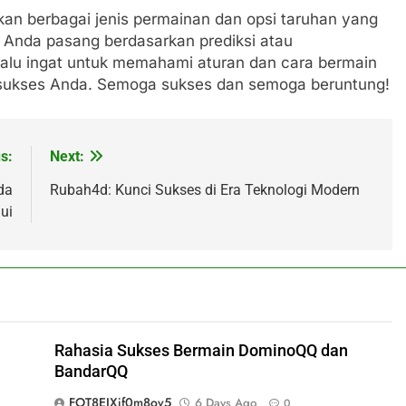
kan berbagai jenis permainan dan opsi taruhan yang
n Anda pasang berdasarkan prediksi atau
alu ingat untuk memahami aturan dan cara bermain
sukses Anda. Semoga sukses dan semoga beruntung!
s:
Next:
da
Rubah4d: Kunci Sukses di Era Teknologi Modern
ui
Rahasia Sukses Bermain DominoQQ dan
BandarQQ
FOT8EJXjf0m8ov5
6 Days Ago
0