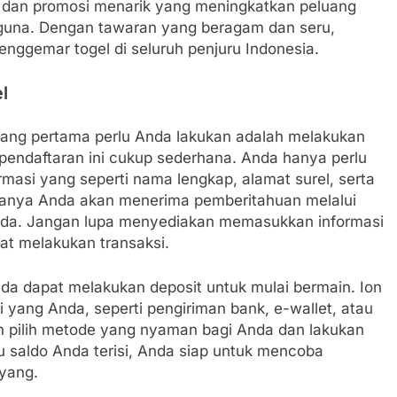
us dan promosi menarik yang meningkatkan peluang
guna. Dengan tawaran yang beragam dan seru,
enggemar togel di seluruh penjuru Indonesia.
l
yang pertama perlu Anda lakukan adalah melakukan
n pendaftaran ini cukup sederhana. Anda hanya perlu
rmasi yang seperti nama lengkap, alamat surel, serta
iasanya Anda akan menerima pemberitahuan melalui
nda. Jangan lupa menyediakan memasukkan informasi
at melakukan transaksi.
Anda dapat melakukan deposit untuk mulai bermain. Ion
yang Anda, seperti pengiriman bank, e-wallet, atau
an pilih metode yang nyaman bagi Anda dan lakukan
tu saldo Anda terisi, Anda siap untuk mencoba
yang.