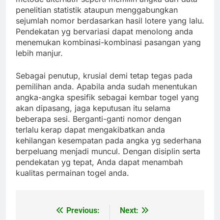
penelitian statistik ataupun menggabungkan
sejumlah nomor berdasarkan hasil lotere yang lalu.
Pendekatan yg bervariasi dapat menolong anda
menemukan kombinasi-kombinasi pasangan yang
lebih manjur.
Sebagai penutup, krusial demi tetap tegas pada
pemilihan anda. Apabila anda sudah menentukan
angka-angka spesifik sebagai kembar togel yang
akan dipasang, jaga keputusan itu selama
beberapa sesi. Berganti-ganti nomor dengan
terlalu kerap dapat mengakibatkan anda
kehilangan kesempatan pada angka yg sederhana
berpeluang menjadi muncul. Dengan disiplin serta
pendekatan yg tepat, Anda dapat menambah
kualitas permainan togel anda.
Previous:
Next:
Post