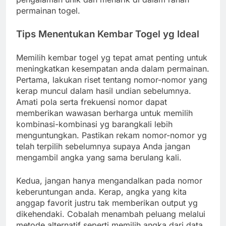
permainan togel.
Tips Menentukan Kembar Togel yg Ideal
Memilih kembar togel yg tepat amat penting untuk
meningkatkan kesempatan anda dalam permainan.
Pertama, lakukan riset tentang nomor-nomor yang
kerap muncul dalam hasil undian sebelumnya.
Amati pola serta frekuensi nomor dapat
memberikan wawasan berharga untuk memilih
kombinasi-kombinasi yg barangkali lebih
menguntungkan. Pastikan rekam nomor-nomor yg
telah terpilih sebelumnya supaya Anda jangan
mengambil angka yang sama berulang kali.
Kedua, jangan hanya mengandalkan pada nomor
keberuntungan anda. Kerap, angka yang kita
anggap favorit justru tak memberikan output yg
dikehendaki. Cobalah menambah peluang melalui
metode alternatif seperti memilih angka dari data