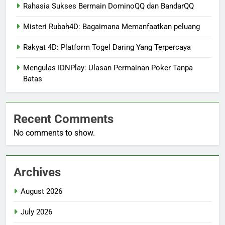
Rahasia Sukses Bermain DominoQQ dan BandarQQ
Misteri Rubah4D: Bagaimana Memanfaatkan peluang
Rakyat 4D: Platform Togel Daring Yang Terpercaya
Mengulas IDNPlay: Ulasan Permainan Poker Tanpa
Batas
Recent Comments
No comments to show.
Archives
August 2026
July 2026