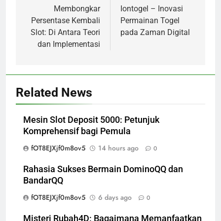
navigation
Membongkar
Iontogel – Inovasi
Persentase Kembali
Permainan Togel
Slot: Di Antara Teori
pada Zaman Digital
dan Implementasi
Related News
Mesin Slot Deposit 5000: Petunjuk
Komprehensif bagi Pemula
fOT8EJXjf0m8ov5
14 hours ago
0
Rahasia Sukses Bermain DominoQQ dan
BandarQQ
fOT8EJXjf0m8ov5
6 days ago
0
Misteri Rubah4D: Bagaimana Memanfaatkan