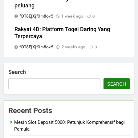
peluang
fOT8EJXjf0m8ov5
1 week ago
0
Rakyat 4D: Platform Togel Daring Yang
Terpercaya
fOT8EJXjf0m8ov5
2 weeks ago
0
Search
SEARCH
Recent Posts
Mesin Slot Deposit 5000: Petunjuk Komprehensif bagi
Pemula