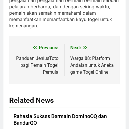
pengalaman pengalaman bermain bermain sebuah
pelajaran berharga, dan dengan seiring waktu,
pemain akan semakin memahami dalam
memanfaatkan memanfaatkan kayu togel untuk
kemenangan.
Previous:
Next:
Post
navigation
Panduan JeniusToto
Warga 88: Platform
bagi Pemain Togel
Andalan untuk Aneka
Pemula
game Togel Online
Related News
Rahasia Sukses Bermain DominoQQ dan
BandarQQ