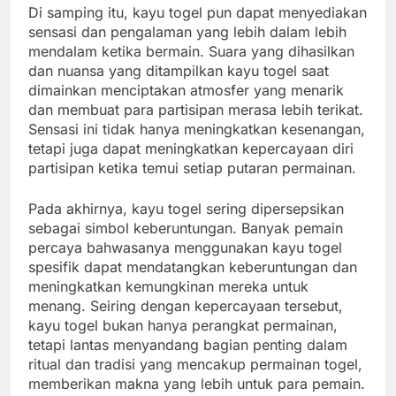
Di samping itu, kayu togel pun dapat menyediakan
sensasi dan pengalaman yang lebih dalam lebih
mendalam ketika bermain. Suara yang dihasilkan
dan nuansa yang ditampilkan kayu togel saat
dimainkan menciptakan atmosfer yang menarik
dan membuat para partisipan merasa lebih terikat.
Sensasi ini tidak hanya meningkatkan kesenangan,
tetapi juga dapat meningkatkan kepercayaan diri
partisipan ketika temui setiap putaran permainan.
Pada akhirnya, kayu togel sering dipersepsikan
sebagai simbol keberuntungan. Banyak pemain
percaya bahwasanya menggunakan kayu togel
spesifik dapat mendatangkan keberuntungan dan
meningkatkan kemungkinan mereka untuk
menang. Seiring dengan kepercayaan tersebut,
kayu togel bukan hanya perangkat permainan,
tetapi lantas menyandang bagian penting dalam
ritual dan tradisi yang mencakup permainan togel,
memberikan makna yang lebih untuk para pemain.