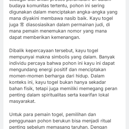
budaya komunitas tertentu, pohon ini sering
digunakan dalam menciptakan angka-angka yang
mana diyakini membawa nasib baik. Kayu togel
juga 常 diasosiasikan dalam permainan judi, di
mana pemain menemukan nomor yang mana
dapat memberikan kemenangan.
Dibalik kepercayaan tersebut, kayu togel
mempunyai makna simbolis yang dalam. Banyak
individu percaya bahwa pohon ini kayu ini dapat
mengundang energi positif dan menciptakan
momen-momen berharga dari hidup. Dalam
konteks ini, kayu togel bukan hanya sekadar
bahan fisik, tetapi juga memiliki memegang peran
penting dalam spiritualitas serta kearifan lokal
masyarakat.
Untuk para pemain togel, pemilihan dan
penggunaan pohon berukun bisa menjadi ritual
penting sebelum memasang taruhan. Dengan