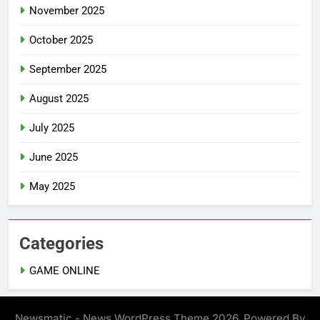
November 2025
October 2025
September 2025
August 2025
July 2025
June 2025
May 2025
Categories
GAME ONLINE
Newsmatic - News WordPress Theme 2026. Powered By