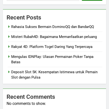
Recent Posts
Rahasia Sukses Bermain DominoQQ dan BandarQQ
Misteri Rubah4D: Bagaimana Memanfaatkan peluang
Rakyat 4D: Platform Togel Daring Yang Terpercaya
Mengulas IDNPlay: Ulasan Permainan Poker Tanpa
Batas
Deposit Slot 5K: Kesempatan Istimewa untuk Pemain
Slot dengan Pulsa
Recent Comments
No comments to show.