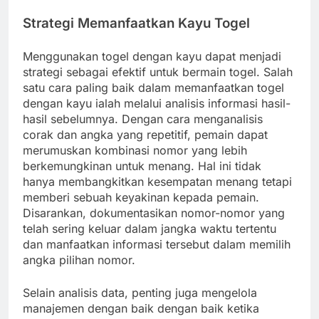
Strategi Memanfaatkan Kayu Togel
Menggunakan togel dengan kayu dapat menjadi
strategi sebagai efektif untuk bermain togel. Salah
satu cara paling baik dalam memanfaatkan togel
dengan kayu ialah melalui analisis informasi hasil-
hasil sebelumnya. Dengan cara menganalisis
corak dan angka yang repetitif, pemain dapat
merumuskan kombinasi nomor yang lebih
berkemungkinan untuk menang. Hal ini tidak
hanya membangkitkan kesempatan menang tetapi
memberi sebuah keyakinan kepada pemain.
Disarankan, dokumentasikan nomor-nomor yang
telah sering keluar dalam jangka waktu tertentu
dan manfaatkan informasi tersebut dalam memilih
angka pilihan nomor.
Selain analisis data, penting juga mengelola
manajemen dengan baik dengan baik ketika