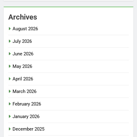
Archives
August 2026
July 2026
June 2026
May 2026
April 2026
March 2026
February 2026
January 2026
December 2025