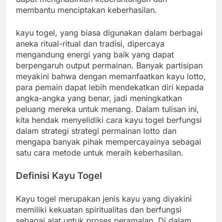
membantu menciptakan keberhasilan.
kayu togel, yang biasa digunakan dalam berbagai
aneka ritual-ritual dan tradisi, dipercaya
mengandung energi yang baik yang dapat
berpengaruh output permainan. Banyak partisipan
meyakini bahwa dengan memanfaatkan kayu lotto,
para pemain dapat lebih mendekatkan diri kepada
angka-angka yang benar, jadi meningkatkan
peluang mereka untuk menang. Dalam tulisan ini,
kita hendak menyelidiki cara kayu togel berfungsi
dalam strategi strategi permainan lotto dan
mengapa banyak pihak mempercayainya sebagai
satu cara metode untuk meraih keberhasilan.
Definisi Kayu Togel
Kayu togel merupakan jenis kayu yang diyakini
memiliki kekuatan spiritualitas dan berfungsi
sebagai alat untuk proses peramalan. Di dalam