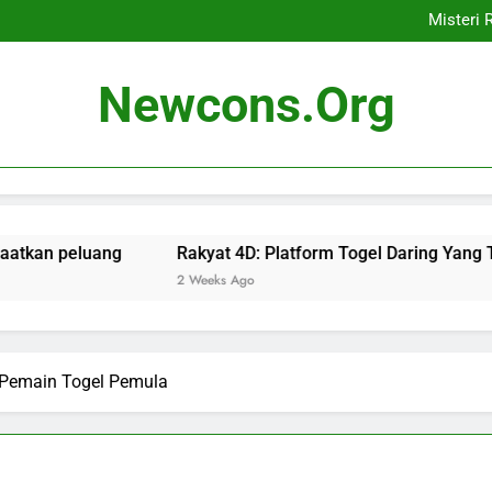
Rahas
Misteri
Rakya
Mengulas ID
Rahas
Newcons.org
Misteri
Rakya
Mengulas ID
eluang
Rakyat 4D: Platform Togel Daring Yang Terperca
2 Weeks Ago
 Pemain Togel Pemula