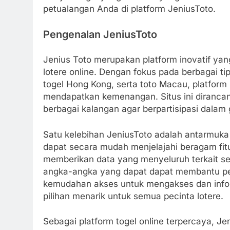
petualangan Anda di platform JeniusToto.
Pengenalan JeniusToto
Jenius Toto merupakan platform inovatif y
lotere online. Dengan fokus pada berbagai ti
togel Hong Kong, serta toto Macau, platfor
mendapatkan kemenangan. Situs ini diranc
berbagai kalangan agar berpartisipasi dala
Satu kelebihan JeniusToto adalah antarmuk
dapat secara mudah menjelajahi beragam fitur
memberikan data yang menyeluruh terkait set
angka-angka yang dapat dapat membantu p
kemudahan akses untuk mengakses dan inform
pilihan menarik untuk semua pecinta lotere.
Sebagai platform togel online terpercaya, 