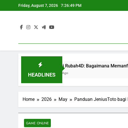
Skip
Friday, August 7, 2026
7:26:50 PM
to
content
BandarQQ
Misteri Rubah4D: Bagaimana Memanfaatkan p
1 Week Ago
HEADLINES
Home
2026
May
Panduan JeniusToto bagi
GAME ONLINE