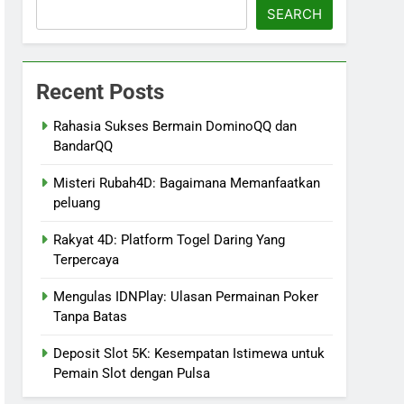
SEARCH
Recent Posts
Rahasia Sukses Bermain DominoQQ dan
BandarQQ
Misteri Rubah4D: Bagaimana Memanfaatkan
peluang
Rakyat 4D: Platform Togel Daring Yang
Terpercaya
Mengulas IDNPlay: Ulasan Permainan Poker
Tanpa Batas
Deposit Slot 5K: Kesempatan Istimewa untuk
Pemain Slot dengan Pulsa