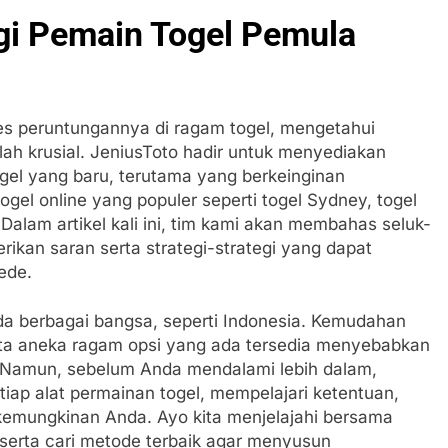
gi Pemain Togel Pemula
es peruntungannya di ragam togel, mengetahui
lah krusial. JeniusToto hadir untuk menyediakan
gel yang baru, terutama yang berkeinginan
togel online yang populer seperti togel Sydney, togel
Dalam artikel kali ini, tim kami akan membahas seluk-
ikan saran serta strategi-strategi yang dapat
ede.
pada berbagai bangsa, seperti Indonesia. Kemudahan
erta aneka ragam opsi yang ada tersedia menyebabkan
. Namun, sebelum Anda mendalami lebih dalam,
tiap alat permainan togel, mempelajari ketentuan,
mungkinan Anda. Ayo kita menjelajahi bersama
 serta cari metode terbaik agar menyusun