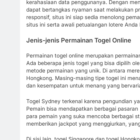
kerahasiaan data penggunanya. Dengan me
dapat bertangkas nyaman saat melakukan p
responsif, situs ini siap sedia menolong pe
situs ini serta awali petualangan lotere Anda h
Jenis-jenis Permainan Togel Online
Permainan togel online merupakan permainan
Ada beberapa jenis togel yang bisa dipilih o
metode permainan yang unik. Di antara merek
Hongkong. Masing-masing tipe togel ini m
dan kesempatan untuk menang yang bervaria
Togel Sydney terkenal karena pengundian ya
Pemain bisa mendapatkan berbagai pasaran s
para pemain yang suka mencoba berbagai strat
memberikan jackpot yang menggiurkan, yang
Di sisi lain, togel Singapore dan togel Hon