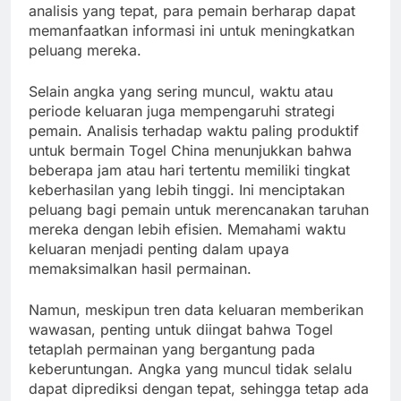
analisis yang tepat, para pemain berharap dapat
memanfaatkan informasi ini untuk meningkatkan
peluang mereka.
Selain angka yang sering muncul, waktu atau
periode keluaran juga mempengaruhi strategi
pemain. Analisis terhadap waktu paling produktif
untuk bermain Togel China menunjukkan bahwa
beberapa jam atau hari tertentu memiliki tingkat
keberhasilan yang lebih tinggi. Ini menciptakan
peluang bagi pemain untuk merencanakan taruhan
mereka dengan lebih efisien. Memahami waktu
keluaran menjadi penting dalam upaya
memaksimalkan hasil permainan.
Namun, meskipun tren data keluaran memberikan
wawasan, penting untuk diingat bahwa Togel
tetaplah permainan yang bergantung pada
keberuntungan. Angka yang muncul tidak selalu
dapat diprediksi dengan tepat, sehingga tetap ada