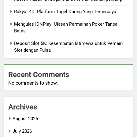
Rakyat 4D: Platform Togel Daring Yang Terpercaya
Mengulas IDNPlay: Ulasan Permainan Poker Tanpa
Batas
Deposit Slot 5K: Kesempatan Istimewa untuk Pemain
Slot dengan Pulsa
Recent Comments
No comments to show.
Archives
August 2026
July 2026