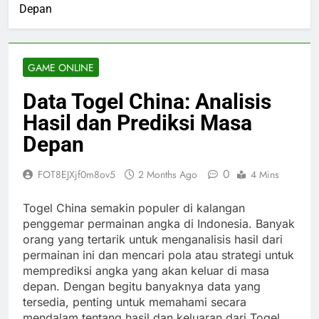
Depan
GAME ONLINE
Data Togel China: Analisis
Hasil dan Prediksi Masa
Depan
0
FOT8EJXjf0m8ov5
2 Months Ago
4 Mins
Togel China semakin populer di kalangan
penggemar permainan angka di Indonesia. Banyak
orang yang tertarik untuk menganalisis hasil dari
permainan ini dan mencari pola atau strategi untuk
memprediksi angka yang akan keluar di masa
depan. Dengan begitu banyaknya data yang
tersedia, penting untuk memahami secara
mendalam tentang hasil dan keluaran dari Togel