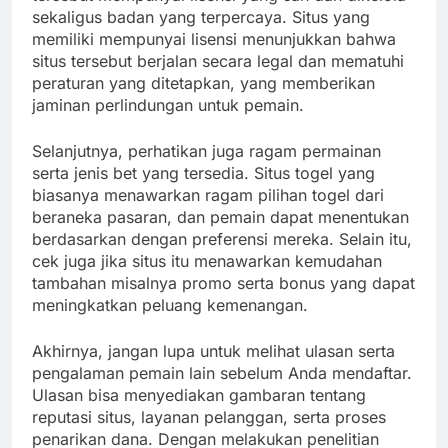
sekaligus badan yang terpercaya. Situs yang
memiliki mempunyai lisensi menunjukkan bahwa
situs tersebut berjalan secara legal dan mematuhi
peraturan yang ditetapkan, yang memberikan
jaminan perlindungan untuk pemain.
Selanjutnya, perhatikan juga ragam permainan
serta jenis bet yang tersedia. Situs togel yang
biasanya menawarkan ragam pilihan togel dari
beraneka pasaran, dan pemain dapat menentukan
berdasarkan dengan preferensi mereka. Selain itu,
cek juga jika situs itu menawarkan kemudahan
tambahan misalnya promo serta bonus yang dapat
meningkatkan peluang kemenangan.
Akhirnya, jangan lupa untuk melihat ulasan serta
pengalaman pemain lain sebelum Anda mendaftar.
Ulasan bisa menyediakan gambaran tentang
reputasi situs, layanan pelanggan, serta proses
penarikan dana. Dengan melakukan penelitian