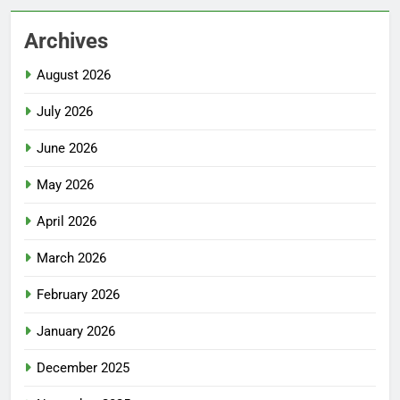
Archives
August 2026
July 2026
June 2026
May 2026
April 2026
March 2026
February 2026
January 2026
December 2025