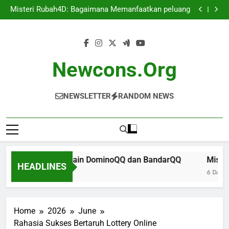
Rahasia Sukses Bermain DominoQQ dan BandarQQ
Skip
Misteri Rubah4D: Bagaimana Memanfaatkan peluang
to
Rakyat 4D: Platform Togel Daring Yang Terpercaya
Mengulas IDNPlay: Ulasan Permainan Poker Tanpa
content
Batas
Rahasia Sukses Bermain DominoQQ dan BandarQQ
Misteri Rubah4D: Bagaimana Memanfaatkan peluang
Rakyat 4D: Platform Togel Daring Yang Terpercaya
Newcons.org
Mengulas IDNPlay: Ulasan Permainan Poker Tanpa
Batas
NEWSLETTER
RANDOM NEWS
asia Sukses Bermain DominoQQ dan BandarQQ
Misteri
HEADLINES
ys Ago
6 Days Ag
Home
2026
June
Rahasia Sukses Bertaruh Lottery Online