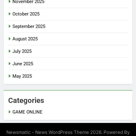
November 2025
October 2025
September 2025
August 2025
July 2025
June 2025
May 2025
Categories
GAME ONLINE
Newsmatic - News WordPress Theme 2026. Powered By