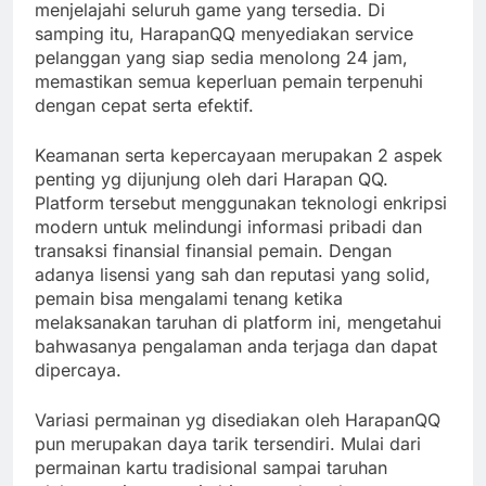
menjelajahi seluruh game yang tersedia. Di
samping itu, HarapanQQ menyediakan service
pelanggan yang siap sedia menolong 24 jam,
memastikan semua keperluan pemain terpenuhi
dengan cepat serta efektif.
Keamanan serta kepercayaan merupakan 2 aspek
penting yg dijunjung oleh dari Harapan QQ.
Platform tersebut menggunakan teknologi enkripsi
modern untuk melindungi informasi pribadi dan
transaksi finansial finansial pemain. Dengan
adanya lisensi yang sah dan reputasi yang solid,
pemain bisa mengalami tenang ketika
melaksanakan taruhan di platform ini, mengetahui
bahwasanya pengalaman anda terjaga dan dapat
dipercaya.
Variasi permainan yg disediakan oleh HarapanQQ
pun merupakan daya tarik tersendiri. Mulai dari
permainan kartu tradisional sampai taruhan