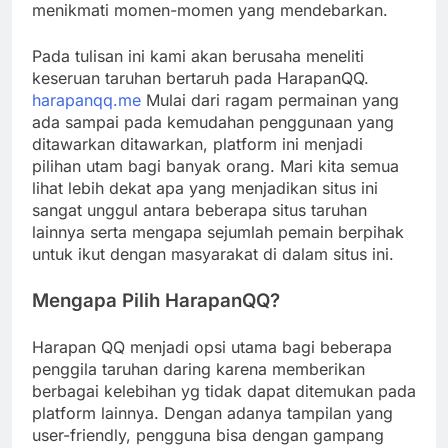
menikmati momen-momen yang mendebarkan.
Pada tulisan ini kami akan berusaha meneliti
keseruan taruhan bertaruh pada HarapanQQ.
harapanqq.me
Mulai dari ragam permainan yang
ada sampai pada kemudahan penggunaan yang
ditawarkan ditawarkan, platform ini menjadi
pilihan utam bagi banyak orang. Mari kita semua
lihat lebih dekat apa yang menjadikan situs ini
sangat unggul antara beberapa situs taruhan
lainnya serta mengapa sejumlah pemain berpihak
untuk ikut dengan masyarakat di dalam situs ini.
Mengapa Pilih HarapanQQ?
Harapan QQ menjadi opsi utama bagi beberapa
penggila taruhan daring karena memberikan
berbagai kelebihan yg tidak dapat ditemukan pada
platform lainnya. Dengan adanya tampilan yang
user-friendly, pengguna bisa dengan gampang