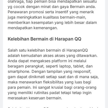
olahraga, tiap pemain bisa mendapatkan sesuatu
yg cocok dengan minat dan gaya Bermain anda.
Penawaran promosi serta insentif yang menarik
juga meningkatkan kualitass bermain-main,
memberikan kesempatan yang lebih besar dalam
mendapatkan kemenangan.
Kelebihan Bermain di Harapan QQ
Salah satu kelebihan bermain di HarapanQQ
adalah kemudahan akses akses yang ditawarkan.
Anda dapat mengakses platform ini melalui
beragam perangkat, seperti laptop, tablet, dan
smartphone. Dengan tampilan yang responsif,
gam dapat dinikmati setiap saat dan di mana saja,
maka menawarkan fleksibilitas yang luas bagi
para pemain. Ini sangat krusial bagi orang-orang
yang memiliki rutinitas padat tetapi tetap ingin
merasakan keseruan bermain.