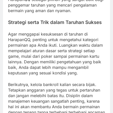
penggemar taruhan yang mencari pengalaman
bermain yang aman dan nyaman.
Strategi serta Trik dalam Taruhan Sukses
Agar menggapai kesuksesan di taruhan di
HarapanQQ, penting untuk mengetahui kategori
permainan apa Anda ikuti. Luangkan waktu dalam
mempelajari aturan dasar serta strategi setiap
game, mulai dari poker sampai permainan kartu
lainnya. Dengan memiliki pengetahuan yang baik
baik, Anda dapat lebih mampu mengambil
keputusan yang sesuai kondisi yang.
Berikutnya, kelola bankroll kalian secara bijak.
Tetapkan anggaran yang tegas untuk pertaruhan
dan jangan melebihi batas itu. Disiplin dalam
manajemen keuangan sangatlah penting, karena
hal ini akan membantu Anda bermain permainan
dengan tenang tanpa terbebani terbebani ancaman