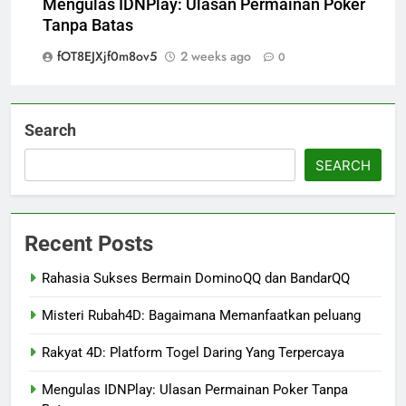
Mengulas IDNPlay: Ulasan Permainan Poker
Tanpa Batas
fOT8EJXjf0m8ov5
2 weeks ago
0
Search
SEARCH
Recent Posts
Rahasia Sukses Bermain DominoQQ dan BandarQQ
Misteri Rubah4D: Bagaimana Memanfaatkan peluang
Rakyat 4D: Platform Togel Daring Yang Terpercaya
Mengulas IDNPlay: Ulasan Permainan Poker Tanpa