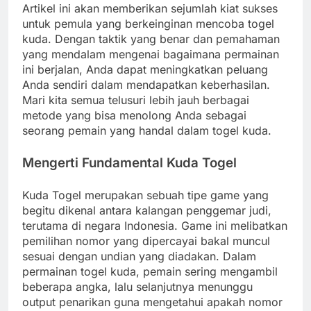
Artikel ini akan memberikan sejumlah kiat sukses
untuk pemula yang berkeinginan mencoba togel
kuda. Dengan taktik yang benar dan pemahaman
yang mendalam mengenai bagaimana permainan
ini berjalan, Anda dapat meningkatkan peluang
Anda sendiri dalam mendapatkan keberhasilan.
Mari kita semua telusuri lebih jauh berbagai
metode yang bisa menolong Anda sebagai
seorang pemain yang handal dalam togel kuda.
Mengerti Fundamental Kuda Togel
Kuda Togel merupakan sebuah tipe game yang
begitu dikenal antara kalangan penggemar judi,
terutama di negara Indonesia. Game ini melibatkan
pemilihan nomor yang dipercayai bakal muncul
sesuai dengan undian yang diadakan. Dalam
permainan togel kuda, pemain sering mengambil
beberapa angka, lalu selanjutnya menunggu
output penarikan guna mengetahui apakah nomor