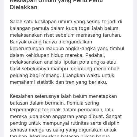
Kesilapan Umum yang Perlu Perlu
Dielakkan
Salah satu kesilapan umum yang sering terjadi di
kalangan pemula dalam kuda togel ialah belum
melaksanakan riset sebelum memasang taruhan.
Banyak orang hanya mengandalkan
keberuntungan maupun angka-angka yang timbul
dalam kehidupan hidup mereka. Padahal,
melaksanakan analisis liputan pola angka atau
hasil sebelumnya mampu menolong menambah
peluang bagi menang. Luangkan waktu untuk
memahami statistik dan tren yang berlaku.
Kesalahan seterusnya ialah belum menetapkan
batasan dalam bermain. Pemula sering
terperangkap terjebak dalam permainan, lalu
mereka lupa akan anggaran yang dibuat. Sangat
penting untuk mempunyai rutinitas serta disiplin
semasa mengurus uang yang digunakan untuk
taruhan. Merumuskan batasan bukan hanya