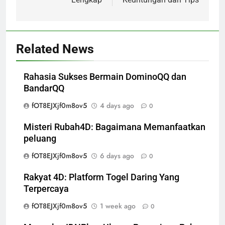
Related News
Rahasia Sukses Bermain DominoQQ dan
BandarQQ
fOT8EJXjf0m8ov5
4 days ago
0
Misteri Rubah4D: Bagaimana Memanfaatkan
peluang
fOT8EJXjf0m8ov5
6 days ago
0
Rakyat 4D: Platform Togel Daring Yang
Terpercaya
fOT8EJXjf0m8ov5
1 week ago
0