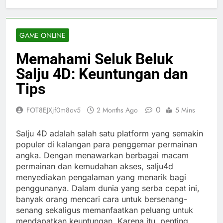
GAME ONLINE
Memahami Seluk Beluk
Salju 4D: Keuntungan dan
Tips
0
FOT8EJXjf0m8ov5
2 Months Ago
5 Mins
Salju 4D adalah salah satu platform yang semakin
populer di kalangan para penggemar permainan
angka. Dengan menawarkan berbagai macam
permainan dan kemudahan akses, salju4d
menyediakan pengalaman yang menarik bagi
penggunanya. Dalam dunia yang serba cepat ini,
banyak orang mencari cara untuk bersenang-
senang sekaligus memanfaatkan peluang untuk
mendapatkan keuntungan. Karena itu, penting