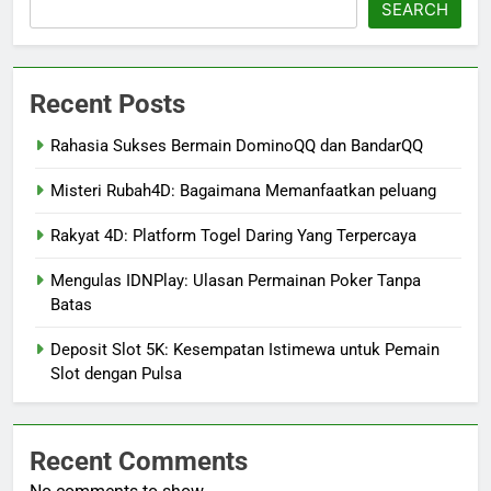
SEARCH
Recent Posts
Rahasia Sukses Bermain DominoQQ dan BandarQQ
Misteri Rubah4D: Bagaimana Memanfaatkan peluang
Rakyat 4D: Platform Togel Daring Yang Terpercaya
Mengulas IDNPlay: Ulasan Permainan Poker Tanpa
Batas
Deposit Slot 5K: Kesempatan Istimewa untuk Pemain
Slot dengan Pulsa
Recent Comments