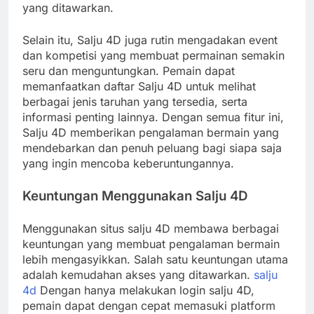
yang ditawarkan.
Selain itu, Salju 4D juga rutin mengadakan event
dan kompetisi yang membuat permainan semakin
seru dan menguntungkan. Pemain dapat
memanfaatkan daftar Salju 4D untuk melihat
berbagai jenis taruhan yang tersedia, serta
informasi penting lainnya. Dengan semua fitur ini,
Salju 4D memberikan pengalaman bermain yang
mendebarkan dan penuh peluang bagi siapa saja
yang ingin mencoba keberuntungannya.
Keuntungan Menggunakan Salju 4D
Menggunakan situs salju 4D membawa berbagai
keuntungan yang membuat pengalaman bermain
lebih mengasyikkan. Salah satu keuntungan utama
adalah kemudahan akses yang ditawarkan.
salju
4d
Dengan hanya melakukan login salju 4D,
pemain dapat dengan cepat memasuki platform