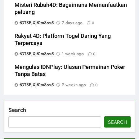
Misteri Rubah4D: Bagaimana Memanfaatkan
peluang
fOT8EJXjf0m8ov5
7 days ago
0
Rakyat 4D: Platform Togel Daring Yang
Terpercaya
fOT8EJXjf0m8ov5
1 week ago
0
Mengulas IDNPlay: Ulasan Permainan Poker
Tanpa Batas
fOT8EJXjf0m8ov5
2 weeks ago
0
Search
SEARCH