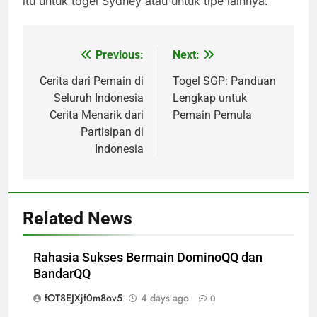
itu untuk togel Sydney atau untuk tipe lainnya.
Previous:
Next:
Post
navigation
Cerita dari Pemain di
Togel SGP: Panduan
Seluruh Indonesia
Lengkap untuk
Cerita Menarik dari
Pemain Pemula
Partisipan di
Indonesia
Related News
Rahasia Sukses Bermain DominoQQ dan
BandarQQ
fOT8EJXjf0m8ov5
4 days ago
0