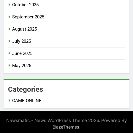
October 2025
September 2025
August 2025
July 2025
June 2025
May 2025
Categories
GAME ONLINE
Newsmatic - News WordPress Theme 2026. Powered By
.
BlazeThemes