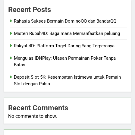
Recent Posts
Rahasia Sukses Bermain DominoQQ dan BandarQQ
Misteri Rubah4D: Bagaimana Memanfaatkan peluang
Rakyat 4D: Platform Togel Daring Yang Terpercaya
Mengulas IDNPlay: Ulasan Permainan Poker Tanpa
Batas
Deposit Slot 5K: Kesempatan Istimewa untuk Pemain
Slot dengan Pulsa
Recent Comments
No comments to show.