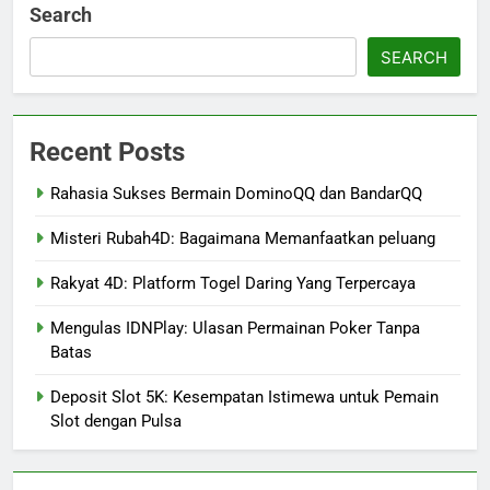
Search
SEARCH
Recent Posts
Rahasia Sukses Bermain DominoQQ dan BandarQQ
Misteri Rubah4D: Bagaimana Memanfaatkan peluang
Rakyat 4D: Platform Togel Daring Yang Terpercaya
Mengulas IDNPlay: Ulasan Permainan Poker Tanpa
Batas
Deposit Slot 5K: Kesempatan Istimewa untuk Pemain
Slot dengan Pulsa