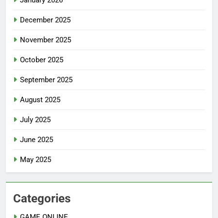
January 2026
December 2025
November 2025
October 2025
September 2025
August 2025
July 2025
June 2025
May 2025
Categories
GAME ONLINE