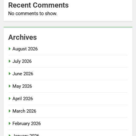
Recent Comments
No comments to show.
Archives
August 2026
July 2026
June 2026
May 2026
April 2026
March 2026
February 2026