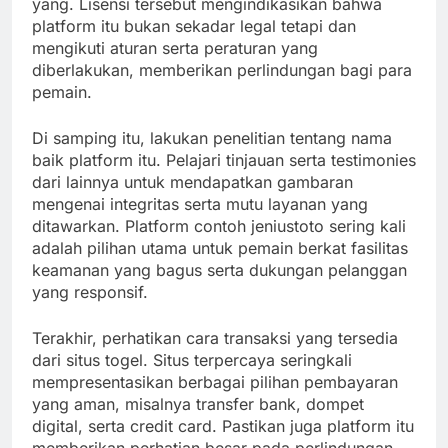
yang. Lisensi tersebut mengindikasikan bahwa
platform itu bukan sekadar legal tetapi dan
mengikuti aturan serta peraturan yang
diberlakukan, memberikan perlindungan bagi para
pemain.
Di samping itu, lakukan penelitian tentang nama
baik platform itu. Pelajari tinjauan serta testimonies
dari lainnya untuk mendapatkan gambaran
mengenai integritas serta mutu layanan yang
ditawarkan. Platform contoh jeniustoto sering kali
adalah pilihan utama untuk pemain berkat fasilitas
keamanan yang bagus serta dukungan pelanggan
yang responsif.
Terakhir, perhatikan cara transaksi yang tersedia
dari situs togel. Situs terpercaya seringkali
mempresentasikan berbagai pilihan pembayaran
yang aman, misalnya transfer bank, dompet
digital, serta credit card. Pastikan juga platform itu