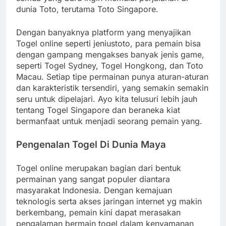
dunia Toto, terutama Toto Singapore.
Dengan banyaknya platform yang menyajikan
Togel online seperti jeniustoto, para pemain bisa
dengan gampang mengakses banyak jenis game,
seperti Togel Sydney, Togel Hongkong, dan Toto
Macau. Setiap tipe permainan punya aturan-aturan
dan karakteristik tersendiri, yang semakin semakin
seru untuk dipelajari. Ayo kita telusuri lebih jauh
tentang Togel Singapore dan beraneka kiat
bermanfaat untuk menjadi seorang pemain yang.
Pengenalan Togel Di Dunia Maya
Togel online merupakan bagian dari bentuk
permainan yang sangat populer diantara
masyarakat Indonesia. Dengan kemajuan
teknologis serta akses jaringan internet yg makin
berkembang, pemain kini dapat merasakan
pengalaman bermain togel dalam kenyamanan