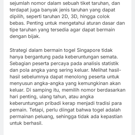
sejumlah nomor dalam sebuah tiket taruhan, dan
terdapat juga banyak jenis taruhan yang dapat
dipilih, seperti taruhan 2D, 3D, hingga colok
bebas. Penting untuk mengetahui aturan dasar dan
tipe taruhan yang tersedia agar dapat bermain
dengan bijak.
Strategi dalam bermain togel Singapore tidak
hanya bergantung pada keberuntungan semata.
Sebagian peserta percaya pada analisis statistik
dan pola angka yang sering keluar. Melihat hasil-
hasil sebelumnya dapat menolong peserta untuk
menyusun angka-angka yang kemungkinan akan
keluar. Di samping itu, memilih nomor berdasarkan
hari penting, ulang tahun, atau angka
keberuntungan pribadi kerap menjadi tradisi para
pemain. Tetapi, perlu diingat bahwa togel adalah
permainan peluang, sehingga tidak ada kepastian
untuk berhasil.