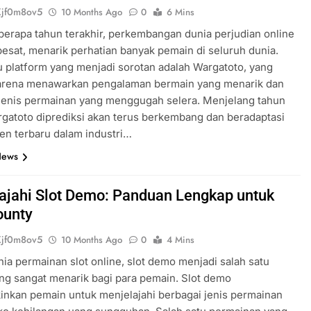
Xjf0m8ov5
10 Months Ago
0
6 Mins
erapa tahun terakhir, perkembangan dunia perjudian online
esat, menarik perhatian banyak pemain di seluruh dunia.
u platform yang menjadi sorotan adalah Wargatoto, yang
karena menawarkan pengalaman bermain yang menarik dan
jenis permainan yang menggugah selera. Menjelang tahun
gatoto diprediksi akan terus berkembang dan beradaptasi
en terbaru dalam industri…
News
ajahi Slot Demo: Panduan Lengkap untuk
ounty
Xjf0m8ov5
10 Months Ago
0
4 Mins
ia permainan slot online, slot demo menjadi salah satu
ang sangat menarik bagi para pemain. Slot demo
nkan pemain untuk menjelajahi berbagai jenis permainan