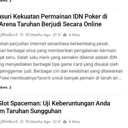
News
suri Kekuatan Permainan IDN Poker di
Arena Taruhan Berjudi Secara Online
Xjf0m8ov5
10 Months Ago
0
4 Mins
uhan perjudian internet senantiasa berkembang pesat,
an berbagai situs yang memberikan pengalaman bermain
at seru. Salah satu merk yang semakin dikenal adalah IDN
ng menyediakan berbagai tipe game card yang disukai oleh
penggemar judi. Berbagai ciri dan kelebihan yang ditawarkan
Poke membuatnya favorit untuk banyak pemain di tanah air…
News
lot Spaceman: Uji Keberuntungan Anda
m Taruhan Sungguhan
Xjf0m8ov5
10 Months Ago
0
4 Mins