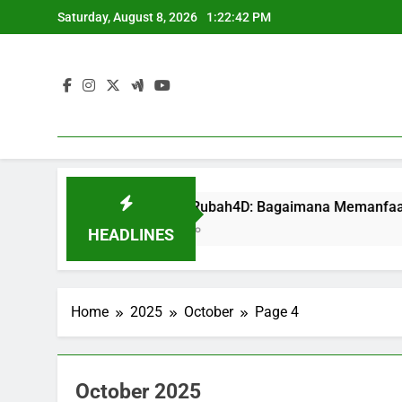
Skip
Saturday, August 8, 2026
1:22:43 PM
to
content
arQQ
Misteri Rubah4D: Bagaimana Memanfaatkan pelua
1 Week Ago
HEADLINES
Home
2025
October
Page 4
October 2025