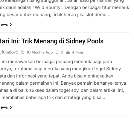
iko kehilangan uang sungguhan. Salah satu permainan yang
ik daun adalah "Wild Bounty". Dengan berbagai fitur menarik
ng besar untuk menang, tidak heran jika slot demo…
News
ari Ini: Trik Menang di Sidney Pools
Xjf0m8ov5
10 Months Ago
0
4 Mins
i ini menawarkan berbagai peluang menarik bagi para
nya, terutama bagi mereka yang mengikuti togel Sidney.
ta dan informasi yang tepat, Anda bisa meningkatkan
menang dalam permainan ini. Banyak pemain bertanya-tanya
hasia di balik sukses dalam togel sdy, dan dalam artikel ini,
 membahas beberapa trik dan strategi yang bisa…
News