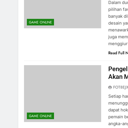
Dalam dun
pilihan f
banyak di
GAME ONLINE
desain y
menawark
juga mem
menggiur
Read Full 
Pengel
Akan M
FOT8EJ
Setiap ha
menunggu 
dapat hok
GAME ONLINE
pemain b
angka-ang