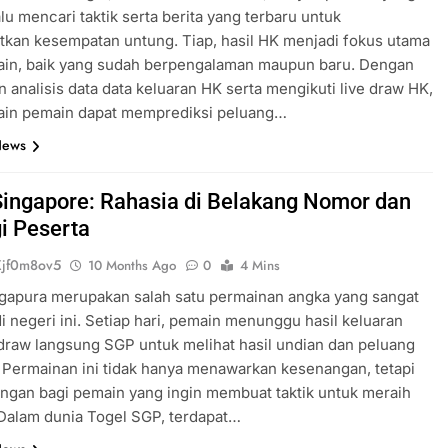
alu mencari taktik serta berita yang terbaru untuk
kan kesempatan untung. Tiap, hasil HK menjadi fokus utama
ain, baik yang sudah berpengalaman maupun baru. Dengan
 analisis data data keluaran HK serta mengikuti live draw HK,
ain pemain dapat memprediksi peluang…
News
Singapore: Rahasia di Belakang Nomor dan
gi Peserta
Xjf0m8ov5
10 Months Ago
0
4 Mins
gapura merupakan salah satu permainan angka yang sangat
di negeri ini. Setiap hari, pemain menunggu hasil keluaran
raw langsung SGP untuk melihat hasil undian dan peluang
 Permainan ini tidak hanya menawarkan kesenangan, tetapi
angan bagi pemain yang ingin membuat taktik untuk meraih
Dalam dunia Togel SGP, terdapat…