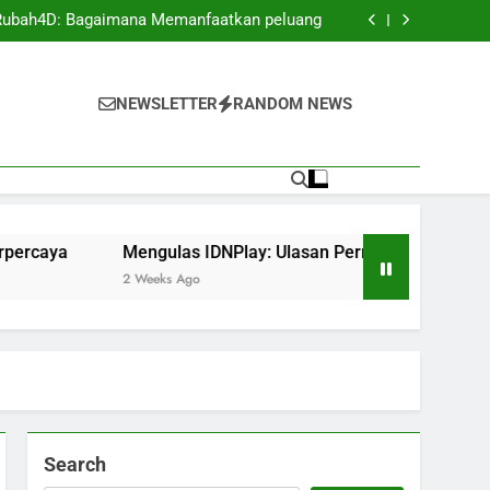
ia Sukses Bermain DominoQQ dan BandarQQ
 Rubah4D: Bagaimana Memanfaatkan peluang
t 4D: Platform Togel Daring Yang Terpercaya
NPlay: Ulasan Permainan Poker Tanpa Batas
ia Sukses Bermain DominoQQ dan BandarQQ
 Rubah4D: Bagaimana Memanfaatkan peluang
NEWSLETTER
RANDOM NEWS
t 4D: Platform Togel Daring Yang Terpercaya
NPlay: Ulasan Permainan Poker Tanpa Batas
Mengulas IDNPlay: Ulasan Permainan Poker Tanpa Batas
2 Weeks Ago
Search