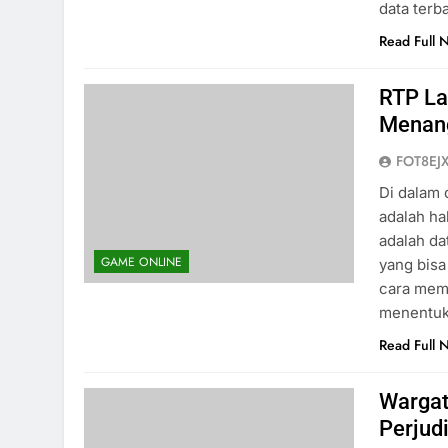
data terb
Read Full 
RTP La
Menan
FOT8EJ
Di dalam
adalah ha
adalah da
GAME ONLINE
yang bisa
cara mema
menentuk
Read Full 
Wargat
Perjud