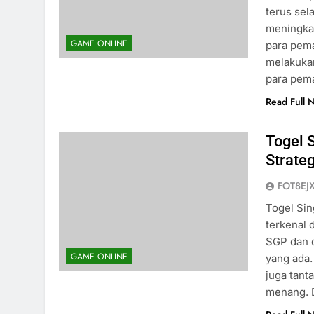
terus sel
meningkat
GAME ONLINE
para pem
melakukan
para pem
Read Full 
Togel 
Strate
FOT8EJ
Togel Sin
terkenal 
SGP dan d
GAME ONLINE
yang ada.
juga tant
menang. 