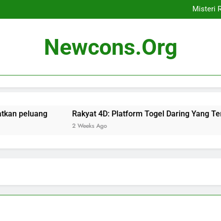
Rahas
Misteri
Rakya
Mengulas ID
Rahas
Newcons.org
Misteri
Rakya
Mengulas ID
ng
Rakyat 4D: Platform Togel Daring Yang Terpercaya
2 Weeks Ago