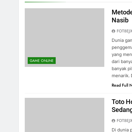
Metode
Nasib
FOT8EJ
Dunia gam
penggemar
yang men
GAME ONLINE
dari bany
banyak pi
menarik.
Read Full 
Toto H
Sedan
FOT8EJ
Di dunia 