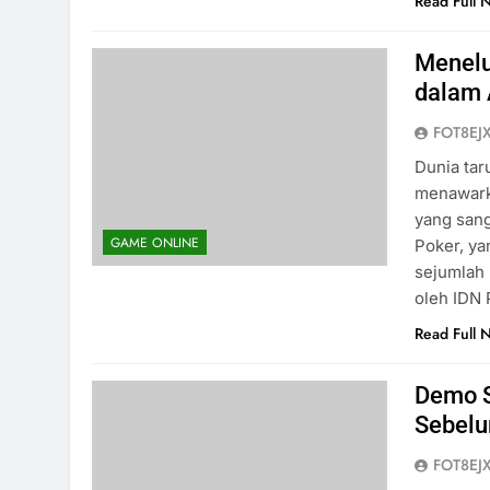
Read Full 
Menelu
dalam 
FOT8EJ
Dunia tar
menawark
yang sang
GAME ONLINE
Poker, ya
sejumlah 
oleh IDN 
Read Full 
Demo S
Sebelu
FOT8EJ