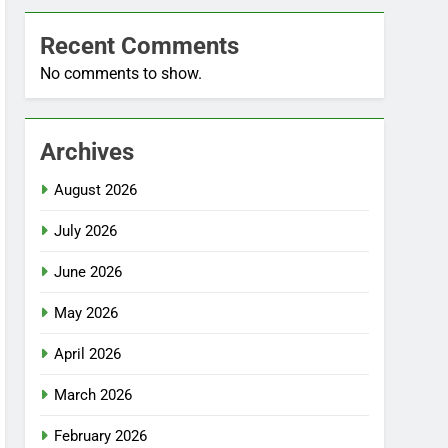
Recent Comments
No comments to show.
Archives
August 2026
July 2026
June 2026
May 2026
April 2026
March 2026
February 2026