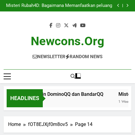
Rahasia Sukses Bermain DominoQQ dan BandarQQ
Skip
Misteri Rubah4D: Bagaimana Memanfaatkan peluang
to
Rakyat 4D: Platform Togel Daring Yang Terpercaya
Mengulas IDNPlay: Ulasan Permainan Poker Tanpa
content
Batas
Rahasia Sukses Bermain DominoQQ dan BandarQQ
Misteri Rubah4D: Bagaimana Memanfaatkan peluang
Rakyat 4D: Platform Togel Daring Yang Terpercaya
Newcons.org
Mengulas IDNPlay: Ulasan Permainan Poker Tanpa
Batas
NEWSLETTER
RANDOM NEWS
ia Sukses Bermain DominoQQ dan BandarQQ
Misteri R
HEADLINES
Ago
1 Week Ago
Home
fOT8EJXjf0m8ov5
Page 14