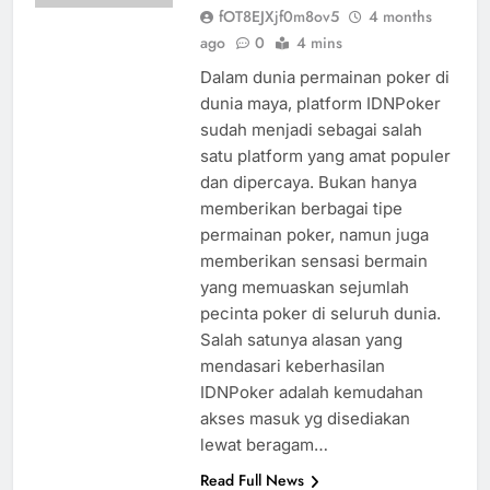
fOT8EJXjf0m8ov5
4 months
ago
0
4 mins
Dalam dunia permainan poker di
dunia maya, platform IDNPoker
sudah menjadi sebagai salah
satu platform yang amat populer
dan dipercaya. Bukan hanya
memberikan berbagai tipe
permainan poker, namun juga
memberikan sensasi bermain
yang memuaskan sejumlah
pecinta poker di seluruh dunia.
Salah satunya alasan yang
mendasari keberhasilan
IDNPoker adalah kemudahan
akses masuk yg disediakan
lewat beragam…
Read Full News