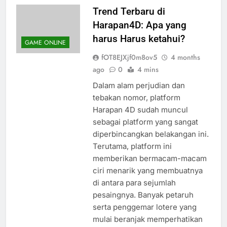
Trend Terbaru di
Harapan4D: Apa yang
harus Harus ketahui?
GAME ONLINE
fOT8EJXjf0m8ov5
4 months
ago
0
4 mins
Dalam alam perjudian dan
tebakan nomor, platform
Harapan 4D sudah muncul
sebagai platform yang sangat
diperbincangkan belakangan ini.
Terutama, platform ini
memberikan bermacam-macam
ciri menarik yang membuatnya
di antara para sejumlah
pesaingnya. Banyak petaruh
serta penggemar lotere yang
mulai beranjak memperhatikan