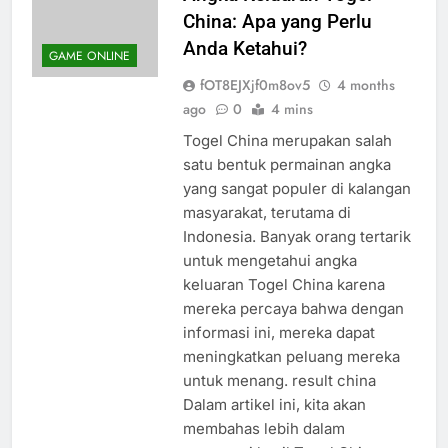
China: Apa yang Perlu
Anda Ketahui?
GAME ONLINE
fOT8EJXjf0m8ov5
4 months
ago
0
4 mins
Togel China merupakan salah
satu bentuk permainan angka
yang sangat populer di kalangan
masyarakat, terutama di
Indonesia. Banyak orang tertarik
untuk mengetahui angka
keluaran Togel China karena
mereka percaya bahwa dengan
informasi ini, mereka dapat
meningkatkan peluang mereka
untuk menang. result china
Dalam artikel ini, kita akan
membahas lebih dalam