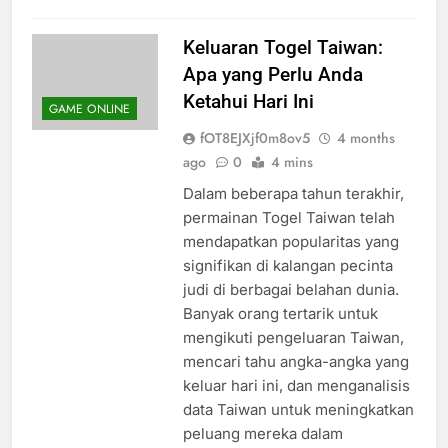
Keluaran Togel Taiwan:
Apa yang Perlu Anda
Ketahui Hari Ini
GAME ONLINE
fOT8EJXjf0m8ov5
4 months
ago
0
4 mins
Dalam beberapa tahun terakhir,
permainan Togel Taiwan telah
mendapatkan popularitas yang
signifikan di kalangan pecinta
judi di berbagai belahan dunia.
Banyak orang tertarik untuk
mengikuti pengeluaran Taiwan,
mencari tahu angka-angka yang
keluar hari ini, dan menganalisis
data Taiwan untuk meningkatkan
peluang mereka dalam