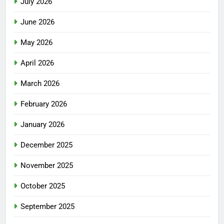
July 2026
June 2026
May 2026
April 2026
March 2026
February 2026
January 2026
December 2025
November 2025
October 2025
September 2025